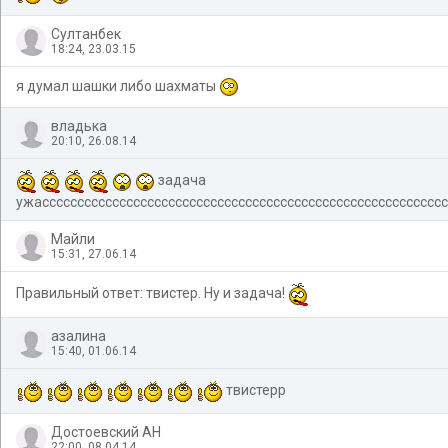
Султанбек
18:24, 23.03.15
я думал шашки либо шахматы
владька
20:10, 26.08.14
задача
ужасссссссссссссссссссссссссссссссссссссссссссссссссссссссссс
Майли
15:31, 27.06.14
Правильный ответ: твистер. Ну и задача!
азалина
15:40, 01.06.14
твистерр
Достоевский АН
22:00, 08.04.14