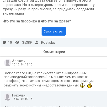
Ставшая крылатой фраза считается атрибутом этого
персонажа. Но в литературном оригинале персонаж эту
фразу ни разу не произносил, её придумали создатели
экранизации.
Что это за персонаж и что это за фраза?
10
35389
Rostislav
Комментарии
Алексей
10:10, 04.12.15
Вопрос классный, но количество экранизированных
произведений так велико (не меньше, чем крылатых
конофраз), что тяжело в имеющемся стоге информации
отыскать зерно истины - недостаточно данных!
Николай.
15:50, 08.02.15