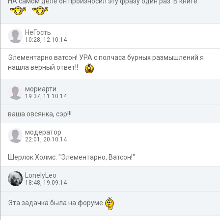
НА самом деле он произносил эту фразу один раз. В книге.
НеГость
10:28, 12.10.14
Элементарно ватсон! УРА с полчаса бурных размышлений я
нашла верный ответ!!
мориарти
19:37, 11.10.14
ваша овсянка, сэр!!!
модератор
22:01, 20.10.14
Шерлок Холмс: "Элементарно, Ватсон!"
LonelyLeo
18:48, 19.09.14
Эта задачка была на форуме