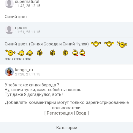
supernatural
11:42, 28.12.15
Синий цвет
проти
11:21, 23.11.15
Синий цвет. (Синяя Борода и Синий Чулок)
ахаххахахаха
kongo_ru
21:28, 21.11.15
У тебя тоже синяя борода ?
Ну, синии чулки, само-собой ты носишь.
Тут даже Я догаднулся, воть !
Добавлять комментарии могут только зарегистрированные
пользователи.
[
Регистрация
|
Вход
]
Категории