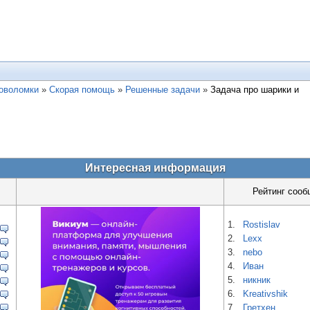
ловоломки
»
Скорая помощь
»
Решенные задачи
»
Задача про шарики и
Интересная информация
Рейтинг сооб
1.
Rostislav
2.
Lexx
3.
nebo
4.
Иван
5.
никник
6.
Kreativshik
7.
Гретхен