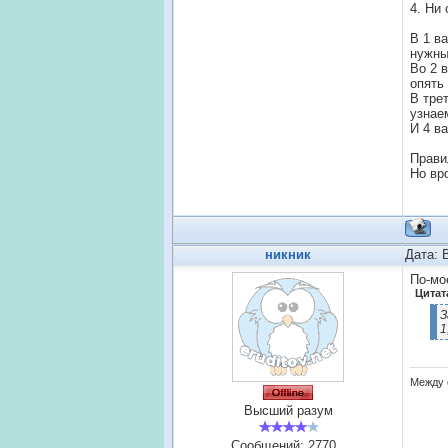
4. Ни 
В 1 в
нужны
Во 2 
опять
В тре
узнае
И 4 в
Прави
Но вр
никник
Дата: 
По-мо
Цитат
З
1
Между 
Высший разум
Сообщений:
2770