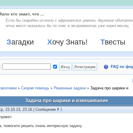
Мало кто знает, что ...
Если бы скарабеи исчезли с африканских равнин, двуногие обитате
этих мест оказались бы по пояс в экскрементах уже через месяц.
Загадки
Хочу Знать!
Твесты
:
FAQ по фо
ловоломки
»
Скорая помощь
»
Решенные задачи
»
Задача про шарики и
Задача про шарики и взвешивание
Ср, 23.10.13, 23:16 | Сообщение #
1
привет.
а, помогите решить очень интересную задачу.