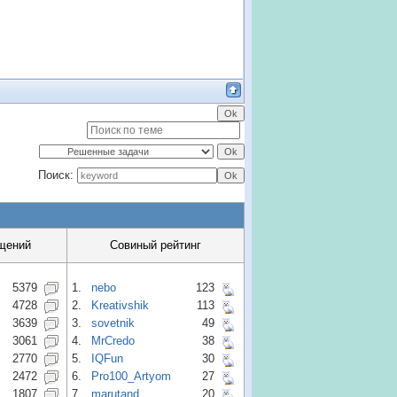
Поиск:
щений
Совиный рейтинг
5379
1.
nebo
123
4728
2.
Kreativshik
113
3639
3.
sovetnik
49
3061
4.
MrCredo
38
2770
5.
IQFun
30
2472
6.
Pro100_Artyom
27
1807
7.
marutand
20