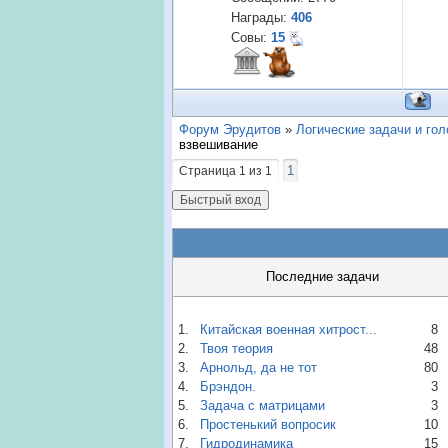
Награды:
406
Совы:
15
Форум Эрудитов
»
Логические задачи и го
взвешивание
1
Страница
1
из
1
Последние задачи
1.
Китайская военная хитрост...
8
2.
Твоя теория
48
3.
Арнольд, да не тот
80
4.
Брэндон.
3
5.
Задача с матрицами
3
6.
Простенький вопросик
10
7.
Гидродинамика
15