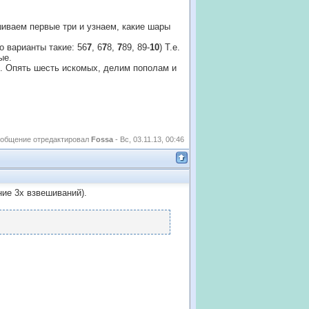
шиваем первые три и узнаем, какие шары
о варианты такие: 56
7
, 6
7
8,
7
89, 89-
10
) Т.е.
ые.
). Опять шесть искомых, делим пополам и
общение отредактировал
Fossa
-
Вс, 03.11.13, 00:46
ие 3х взвешиваний).