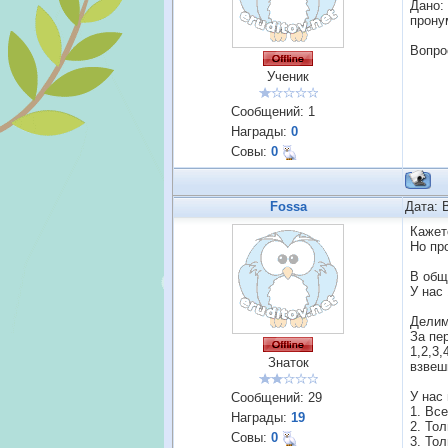
Дано:
прону
Вопрос
Ученик
Сообщений:
1
Награды:
0
Совы:
0
Fossa
Дата: 
Кажет
Но пр
В обще
У нас 
Делим
За пе
1,2,3,
Знаток
взвеш
У нас
Сообщений:
29
1. Вс
Награды:
19
2. То
Совы:
0
3. Тол