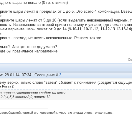
одного шара не попало (0 гр. отличия)
арианте шары лежат в пределах от 1 до 6. Это всего 4 комбинации. Взве
е.
варианте шары лежат от 5 до 10 (если выделить невзвешенный черным, т
 шесть. Взвешиваем за второй прием половину и узнаем, где лежат нужн
тьем варианте шары лежат от 9 до 14 (9-
10-11
,
10-11
-12,
11
-12-
13
12-
13-14
м.
ариант - последние шесть невзвешенных. Решаем так же.
льно? Или где-то не додумала?
оде бы правильное направление.
Со
Вт, 28.01.14, 07:34 | Сообщение #
3
ему верно.Только слово "затем" сбивает с понимания (создается ощущен
а
Fossa
(
)
а первое взвешивание кладем на весы
,2,3,4,5,6 затем 8,9, затем 12
своеобразной логикой и откровенной глупостью иногда очень тонкая грань.