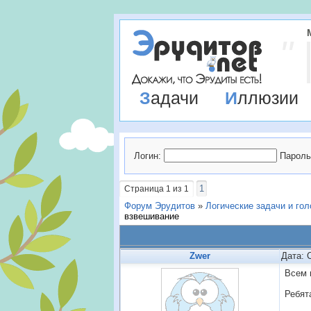
Задачи
Иллюзии
Логин:
Пароль
1
Страница
1
из
1
Форум Эрудитов
»
Логические задачи и го
взвешивание
Zwer
Дата: 
Всем 
Ребят