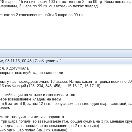
 18 шаров, 15 из них весом 100 гр. остальные 3 - по 99 гр. Весы показы
мерованы, 3 шара по 99 гр. обязательно лежат подряд.
: как за 2 взвешивания найти 3 шара по 99 гр.
Вс, 03.11.13, 00:45 | Сообщение #
2
ся, я дотумкала.
оверьте, пожалуйста, правильно ли.
м, у нас последовательно 18 шаров. Из них какая-то тройка весит не 300
16 комбинаций (123, 234, 345, 456, ... 15-16-17, 16-17-18).
 комбинации на четыре и взвешиваем так:
рвое взвешивание кладем на весы
4,5,6 затем 8,9, затем 12 (т.е. пропускаем вначале один шар - седьмой, за
иваем.
 может получиться четыре варианта.
е три шара попали во взвешивание (т.е. общая сумма на 3 гр. меньше кру
лько два шара попали во взвешивание (на 2 гр. меньше)
ько один шар попал (на 1 гр. меньше)