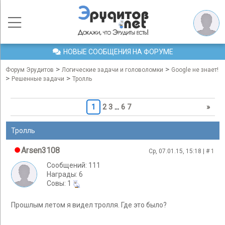
НОВЫЕ СООБЩЕНИЯ НА ФОРУМЕ
>
>
Форум Эрудитов
Логические задачи и головоломки
Google не знает!
>
>
Решенные задачи
Тролль
1
2
3
…
6
7
»
Тролль
Arsen3108
Ср, 07.01.15, 15:18 | #
1
Сообщений: 111
Награды: 6
Cовы: 1
Прошлым летом я видел тролля. Где это было?