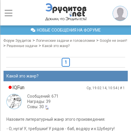
НОВЫЕ СООБЩЕНИЯ НА ФОРУМЕ
>
>
Форум Эрудитов
Логические задачи и головоломки
Google не знает!
>
>
Решенные задачи
Какой это жанр?
1
Какой это жанр?
IQFun
Ср, 19.02.14, 10:54 | #
1
Сообщений: 671
Награды: 39
Cовы: 30
Назовите литературный жанр этого произведения:
- О, нуга! У, требушки! У рядов - баб, водяру и к Шуберту!