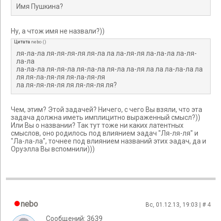
Имя Пушкина?
Ну, а чтож имя не назвали?))
Цитата
nebo
(
)
ля-ла-ла ля-ля-ля-ля ля-ла ла ла-ля-ля ла-ла-ла ла-ля-
ла-ла
ла-ла-ла ля-ля-ла ля-ла-ла ля-ла ла-ля ла ла ла-ла-ла ла
ля ля-ла-ля-ля ля-ла-ля-ля
ла ля-ля-ля-ля ля ля-ля-ля ля?
Чем, этим? Этой задачей? Ничего, с чего Вы взяли, что эта
задача должна иметь имплицитно выраженный смысл?))
Или Вы о названии? Так тут тоже ни каких латентных
смыслов, оно родилось под влиянием эадач "Ля-ля-ля" и
"Ла-ла-ла", точнее под влиянием названий этих эадач, да и
Оруэлла Вы вспомнили)))
nebo
Вс, 01.12.13, 19:03 | #
4
Сообщений: 3639