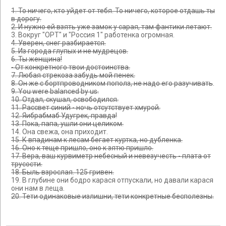
1. То ничего, кто уйдет от тебя. То ничего, которое отдашь ты
в дорогу.
2. И нужно ей взять уже замок у сарая, там фантики летают.
3. Вокруг "ОРТ" и "Россия 1" работенка огромная.
4. Уверен, снег разбирается.
5. Из города глупых и не мудрецов.
6. Ты женщина!
- От конкретного твои достоинства.
7. Любая стрекоза забудь мой пенек.
8. Он же с бортпроводником пополз, не надо его разучивать
.
9. You were balanced by us.
10. Отдал, скушал, освободился.
11. Рассвет синий - ночь отсутствует хмурой.
12. Яибрабмаб Удугрек, правда!
13. Пока, папа, ушли они целиком.
14. Она свежа, она приходит.
15. К впадинам к лесам бегает куртка, но дубленка.
16. Оно к теще пришло, оно к зятю пришло.
17. Вера, ваш курвиметр небесный и невезучесть - плата от
трусости.
18. Быль взрослая. 125 гривен.
19. В глубине они бодро карася отпускали, но давали карася
они нам в леща.
20. Тети одинаковые излишни, тети конкретные бесполезны.