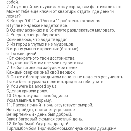
собой.
2. И нужно ей взять уже замок у сарая, там фантики летают.
Может тебе еще ключи от квартиры отдать, где деньги
лежат?
3. Вокруг "ОРТ" и "Россия 1" работенка огромная.
В Гугле и Яндексе найдется все.
В Одноклассниках и вКонтакте развлекаться маловато.
4. Уверен, снег разбирается.
Сомневаюсь, что вода твердая.
5. Из города глупых и не мудрецов.
В страну умных и красивых (богатых)
6. Ты женщина!
- От конкретного твои достоинства.
Я мужчинна!В этом все мои недостатки.
7. Любая стрекоза забудь мой пенек.
Каждый сверчок знай свой вершок.
8. Он же с бортпроводником пополз, не надо его разучивать.
Ты же без штурмана полетел,придется тебя учить.
9. You were balanced by us.
Сделал кривую рожу.
10. Отдал, скушал, освободился.
Украл,выпил, в тюрьму.
11. Рассвет синий - ночь отсутствует хмурой.
Ночь пройдет, настанет утро ясное.
Вечер темный - день был добрый.
Закат багровый-скрылся светлый день.
12. Яибрабмаб Удугрек, правда!
Тирлимбомбом Тирлимбомбом,клянусь своим дурацким