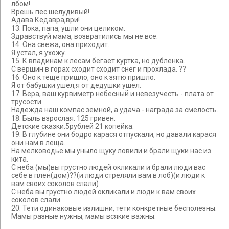
лбом!
Врешь пес шелудивый!
Адава Кедавра,ври!
13. Пока, папа, ушли они целиком.
Здравствуй мама, возвратились мы не все.
14. Она свежа, она приходит.
Я устал, я ухожу.
15. К впадинам к лесам бегает куртка, но дубленка.
С вершин в горах сходит сходит снег и прохлада. ??
16. Оно к теще пришло, оно к зятю пришло.
Я от бабушки ушел,я от дедушки ушел.
17. Вера, ваш курвиметр небесный и невезучесть - плата от
трусости.
Надежда наш компас земной, а удача - награда за смелость.
18. Быль взрослая. 125 гривен.
Детские сказки.5рублей 21 копейка.
19. В глубине они бодро карася отпускали, но давали карася
они нам в леща.
На мелководье мы уныло щуку ловили и брали щуки нас из
кита.
С неба (мы)вы грустно людей окликали и брали люди вас
себе в плен(дом)??(и люди стреляли вам в лоб)(и люди к
вам своих соколов слали)
С неба вы грустно людей окликали и люди к вам своих
соколов слали.
20. Тети одинаковые излишни, тети конкретные бесполезны.
Мамы разные нужны, мамы всякие важны.