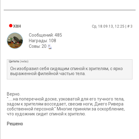
хан
Ср, 18.09.13, 12:25 | #
3
Сообщений: 485
Награды: 108
Cовы: 20
Цитата
(
nebo
)
Он изобразил себя сидящим спиной к зрителям, с ярко
выраженной филейной частью тела.
Верно.
".....на поперечной доске, узковатой для его тучного тела,
задом к зрителям восседает, свесив ноги, Диего Ривера
собственной персоной." Многие приняли за оскорбление,
что художник сидит спиной к зрителю.
Решено