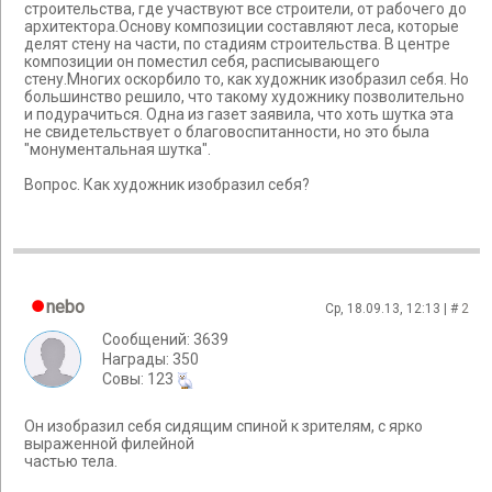
строительства, где участвуют все строители, от рабочего до
архитектора.Основу композиции составляют леса, которые
делят стену на части, по стадиям строительства. В центре
композиции он поместил себя, расписывающего
стену.Многих оскорбило то, как художник изобразил себя. Но
большинство решило, что такому художнику позволительно
и подурачиться. Одна из газет заявила, что хоть шутка эта
не свидетельствует о благовоспитанности, но это была
"монументальная шутка".
Вопрос. Как художник изобразил себя?
nebo
Ср, 18.09.13, 12:13 | #
2
Сообщений: 3639
Награды: 350
Cовы: 123
Он изобразил себя сидящим спиной к зрителям, с ярко
выраженной филейной
частью тела.