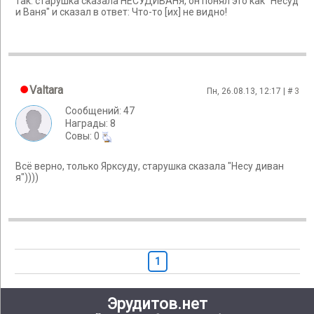
так: старушка сказала НЕСУДИВАНЯ, он понял это как "Несуд
и Ваня" и сказал в ответ: Что-то [их] не видно!
Valtara
Пн, 26.08.13, 12:17 | #
3
Сообщений: 47
Награды: 8
Cовы: 0
Всё верно, только Ярксуду, старушка сказала "Несу диван
я"))))
1
Эрудитов.нет