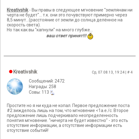
Kreativshik
- Вы правы в следующее мгновение "землянам ни
черта не будет"... т.к. они это почувствуют примерно через
8,5 минут...(расстояние от земли до солнца делённое на
скорость света).
Но так как вы "капнули" на много глубже...
ваш ответ принят!!!
Kreativshik
Ср, 07.08.13, 19:24 | #
4
Сообщений: 2472
Награды: 258
Cовы: 113
Простите но я ни куда не копал. Первое предложение поста
#2 зижделось лишь на том, что мгновение <1а.е./с. Второе
предложение лишь подчеркивало неопределенность
понятия мгновение. "ничерта не будет известно" - это есть
отсутствие информации, а отсутствие информации есть
отсутствие событий!