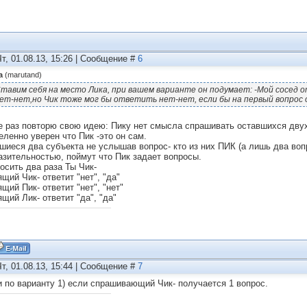
Чт, 01.08.13, 15:26 | Сообщение #
6
а
(
marutand
)
тавим себя на место Лика, при вашем варианте он подумает: -Мой сосед
ет-нет,но Чик тоже мог бы ответить нет-нет, если бы на первый вопрос 
е раз повторю свою идею: Пику нет смысла спрашивать оставшихся двух 
еленно уверен что Пик -это он сам.
шиеся два субъекта не услышав вопрос- кто из них ПИК (а лишь два вопр
азительностью, поймут что Пик задает вопросы.
росить два раза Ты Чик-
щий Чик- ответит "нет", "да"
щий Пик- ответит "нет", "нет"
щий Лик- ответит "да", "да"
Чт, 01.08.13, 15:44 | Сообщение #
7
и по варианту 1) если спрашивающий Чик- получается 1 вопрос.