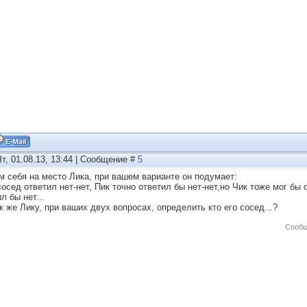
Чт, 01.08.13, 13:44 | Сообщение #
5
м себя на место Лика, при вашем варианте он подумает:
сосед ответил нет-нет, Пик точно ответил бы нет-нет,но Чик тоже мог бы 
л бы нет...
к же Лику, при ваших двух вопросах, определить кто его сосед...?
Сообщ