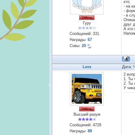
кто;
- на 
- фор
- в с
Опиши
Гуру
друг 
А кто
Напом
Сообщений:
331
Награды:
67
Совы:
20
Lexx
Дата: 
2 воп
1. Ты 
2. Ты 
У чика
Высший разум
Сообщений:
4728
Награды:
88