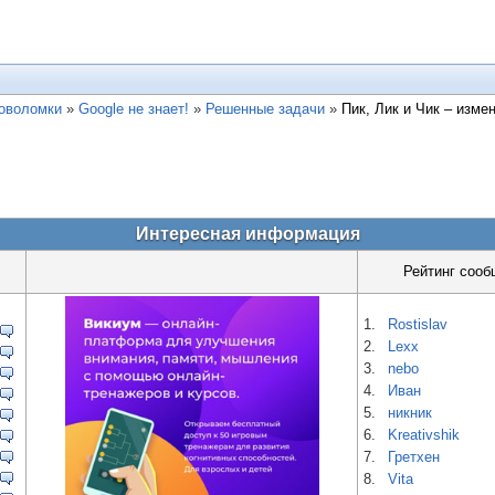
ловоломки
»
Google не знает!
»
Решенные задачи
»
Пик, Лик и Чик – изме
Интересная информация
Рейтинг сооб
1.
Rostislav
2.
Lexx
3.
nebo
4.
Иван
5.
никник
6.
Kreativshik
7.
Гретхен
8.
Vita