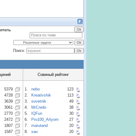
нитель
Поиск:
щений
Совиный рейтинг
5379
1.
nebo
123
4728
2.
Kreativshik
113
3639
3.
sovetnik
49
3061
4.
MrCredo
38
2770
5.
IQFun
30
2472
6.
Pro100_Artyom
27
1807
7.
marutand
20
1587
8.
хан
20