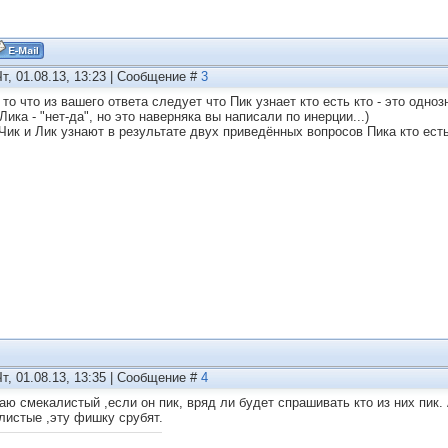
Чт, 01.08.13, 13:23 | Сообщение #
3
- то что из вашего ответа следует что Пик узнает кто есть кто - это одно
Лика - "нет-да", но это наверняка вы написали по инерции...)
 Чик и Лик узнают в результате двух приведённых вопросов Пика кто есть 
Чт, 01.08.13, 13:35 | Сообщение #
4
аю смекалистый ,если он пик, вряд ли будет спрашивать кто из них пик.
листые ,эту фишку срубят.