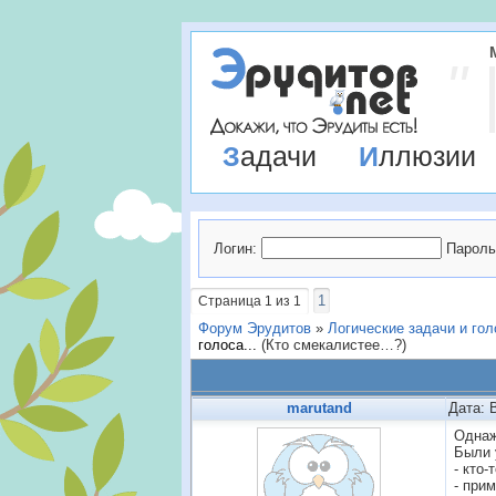
Задачи
Иллюзии
Логин:
Пароль
1
Страница
1
из
1
Форум Эрудитов
»
Логические задачи и го
голоса...
(Кто смекалистее…?)
marutand
Дата: 
Однаж
Были 
- кто
- при