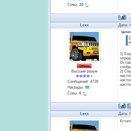
Совы:
20
Lexx
Дата: 
Цитат
С
н
1) Ещ
опред
Остав
сообр
Высший разум
2) Сп
настоя
настоя
Сообщений:
4728
настоя
Награды:
88
Совы:
6
Lexx
Дата: 
Кстат