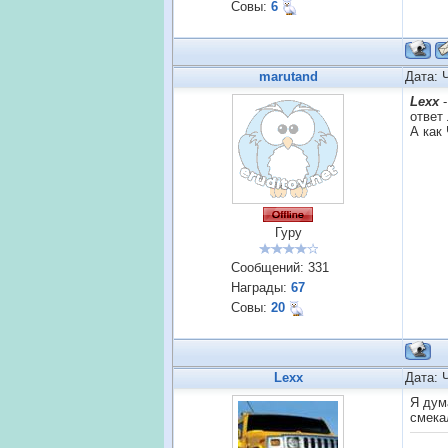
Совы:
6
marutand
Дата: 
Lexx
ответ 
А как
Гуру
Сообщений:
331
Награды:
67
Совы:
20
Lexx
Дата: 
Я дум
смека