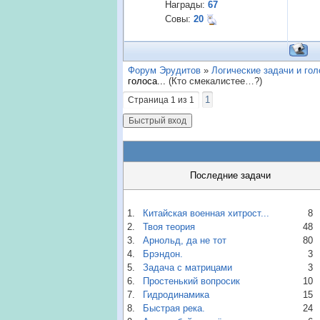
Награды:
67
Совы:
20
Форум Эрудитов
»
Логические задачи и го
голоса...
(Кто смекалистее…?)
1
Страница
1
из
1
Последние задачи
1.
Китайская военная хитрост...
8
2.
Твоя теория
48
3.
Арнольд, да не тот
80
4.
Брэндон.
3
5.
Задача с матрицами
3
6.
Простенький вопросик
10
7.
Гидродинамика
15
8.
Быстрая река.
24