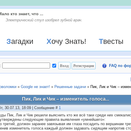
Мало кто знает, что ...
Электрический стул изобрел зубной врач.
Загадки
Хочу Знать!
Твесты
:
FAQ по фо
ловоломки
»
Google не знает!
»
Решенные задачи
»
Пик, Лик и Чик – изме
Пик, Лик и Чик – изменитель голоса...
Вт, 30.07.13, 18:09 | Сообщение #
1
ды Пик, Лик и Чик решили выяснить кто же всё таки среди них смекал
утверждены следующие правила выявления «умнейшего»:
-то третий, должен заранее завязывая им глаза посадить по вершинам тре
менив изменитель голоса каждый должен задавать сидящим напротив стол