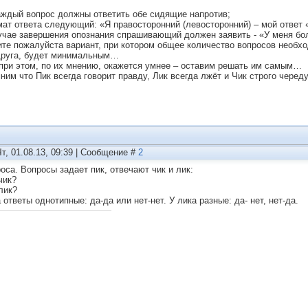
каждый вопрос должны ответить обе сидящие напротив;
мат ответа следующий: «Я правосторонний (левосторонний) – мой ответ «
лучае завершения опознания спрашивающий должен заявить - «У меня бо
те пожалуйста вариант, при котором общее количество вопросов необхо
друга, будет минимальным…
 при этом, по их мнению, окажется умнее – оставим решать им самым…
ним что Пик всегда говорит правду, Лик всегда лжёт и Чик строго череду
Чт, 01.08.13, 09:39 | Сообщение #
2
роса. Вопросы задает пик, отвечают чик и лик:
чик?
лик?
 ответы однотипные: да-да или нет-нет. У лика разные: да- нет, нет-да.