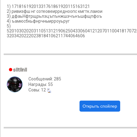
1) 17181619201331761861920115163121
2) ривизфш нг сотеовеирредноопс кмгтк.лаиои
3) дфаьНфтрщрьлэцъпънжшэчънъшфщпфоъ
4) ъамюсбкьфнрчныирроуьруг
5)
52010302020311051312190625043306041212070110041817072
32034202220238184106211744064606
slltllnll
Сообщений: 285
Награды: 55
Cовы: 12