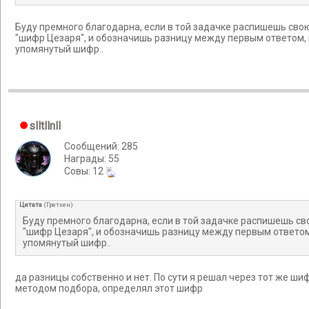
Буду премного благодарна, если в той задачке распишешь св
"шифр Цезаря", и обозначишь разницу между первым ответом, 
упомянутый шифр..
slltllnll
Сообщений: 285
Награды: 55
Cовы: 12
Цитата
(
Гретхен
)
Буду премного благодарна, если в той задачке распишешь с
"шифр Цезаря", и обозначишь разницу между первым ответом
упомянутый шифр..
да разницы собственно и нет. По сути я решал через тот же шиф
методом подбора, определял этот шифр