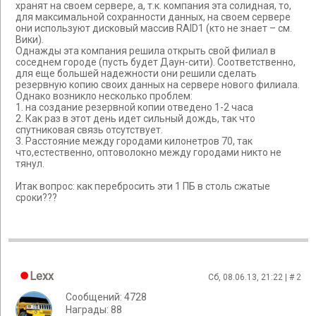
хранят на своем сервере, а, т.к. компания эта солидная, то,
для максимальной сохранности данных, на своем сервере
они используют дисковый массив RAID1 (кто не знает – см.
Вики).
Однажды эта компания решила открыть свой филиал в
соседнем городе (пусть будет Даун-сити). Соответственно,
для еще большей надежности они решили сделать
резервную копию своих данных на сервере нового филиала.
Однако возникло несколько проблем:
1. на создание резервной копии отведено 1-2 часа
2. Как раз в этот день идет сильный дождь, так что
спутниковая связь отсутствует.
3. Расстояние между городами килонетров 70, так
что,естественно, оптоволокно между городами никто не
тянул.
Итак вопрос: как перебросить эти 1 ПБ в столь сжатые
сроки???
Lexx
Сб, 08.06.13, 21:22 | #
2
Сообщений: 4728
Награды: 88