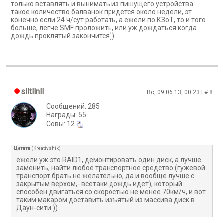
только вставлять и вынимать из пишущего устройства
такое количество балванок придется около недели, эт
конечно если 24 ч/сут работать, а ежели по КЗоТ, то и того
больше, легче SMF проложить, или уж дождаться когда
дождь проклятый закончится))
slltllnll
Вс, 09.06.13, 00:23 | #
8
Сообщений: 285
Награды: 55
Cовы: 12
Цитата
(
Kreativshik
)
ежели уж это RAID1, демонтировать один диск, а лучше
заменить, найти любое транспортное средство (гужевой
транспорт брать не желательно, да и вообще лучше с
закрытым верхом,- всетаки дождь идет), который
способен двигаться со скоростью не менее 70км/ч, и вот
таким макаром доставить изъятый из массива диск в
Даун-сити.))