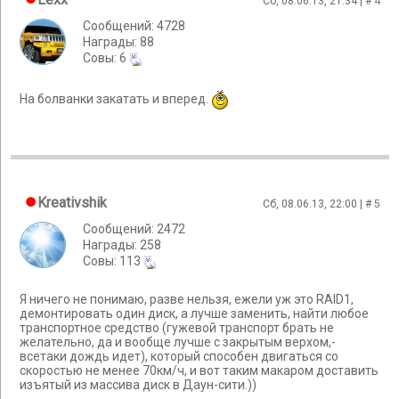
Сб, 08.06.13, 21:34 | #
4
Сообщений: 4728
Награды: 88
Cовы: 6
На болванки закатать и вперед.
Kreativshik
Сб, 08.06.13, 22:00 | #
5
Сообщений: 2472
Награды: 258
Cовы: 113
Я ничего не понимаю, разве нельзя, ежели уж это RAID1,
демонтировать один диск, а лучше заменить, найти любое
транспортное средство (гужевой транспорт брать не
желательно, да и вообще лучше с закрытым верхом,-
всетаки дождь идет), который способен двигаться со
скоростью не менее 70км/ч, и вот таким макаром доставить
изъятый из массива диск в Даун-сити.))