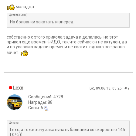
маладца
Цитата
(
Lexx
)
На болванки закатать и вперед.
собственно с этого прикола задача и делалась. но этот
прикол еще времен ФИДО, так что сейчас он не актулен, да
и по условию задачи времени не хватит. однако все равно
зачет.
Lexx
Вс, 09.06.13, 08:25 | #
9
Сообщений: 4728
Награды: 88
Cовы: 6
Цитата
Lexx, я тоже хочу закатывать балванки со скоростью 145
Гб/с ))