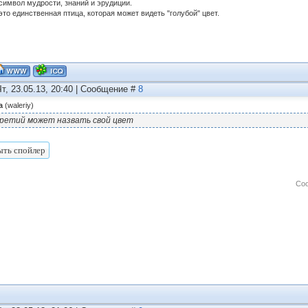
 символ мудрости, знаний и эрудиции.
это единственная птица, которая может видеть "голубой" цвет.
Чт, 23.05.13, 20:40 | Сообщение #
8
а
(
waleriy
)
ретий может назвать свой цвет
Со