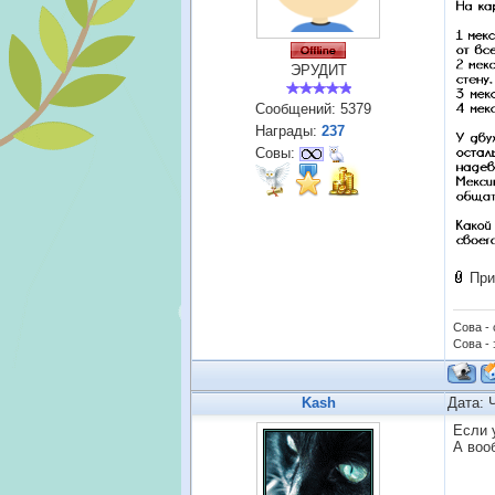
ЭРУДИТ
Сообщений:
5379
Награды:
237
Совы:
При
Сова -
Сова - 
Kash
Дата: 
Если 
А воо