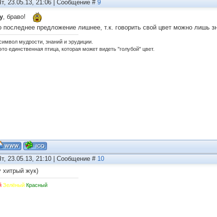
Чт, 23.05.13, 21:06 | Сообщение #
9
y
, браво!
о последнее предложение лишнее, т.к. говорить свой цвет можно лишь з
 символ мудрости, знаний и эрудиции.
это единственная птица, которая может видеть "голубой" цвет.
Чт, 23.05.13, 21:10 | Сообщение #
10
y хитрый жук)
й
Зелёный
Красный