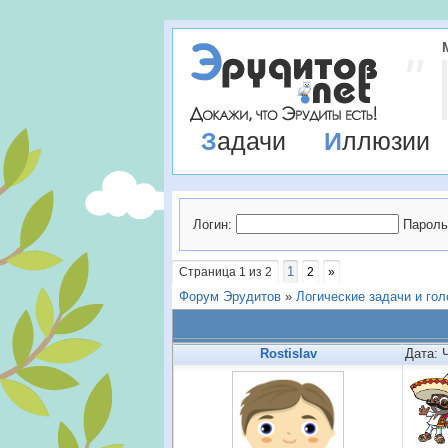
Задачи
Иллюзии
Логин:
Пароль
1
Страница
1
из
2
2
»
Форум Эрудитов
»
Логические задачи и го
Rostislav
Дата: 