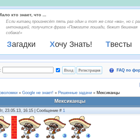
Мало кто знает, что ...
Если китаец произнесёт пять раз один и тот же слог «ма», но с ра
интонацией, получится фраза «Помогите лошади, бежит бешеная
собака!»
Загадки
Хочу Знать!
Твесты
:
FAQ по фо
ловоломки
»
Google не знает!
»
Решенные задачи
»
Мексиканцы
Мексиканцы
Чт, 23.05.13, 16:15 | Сообщение #
1