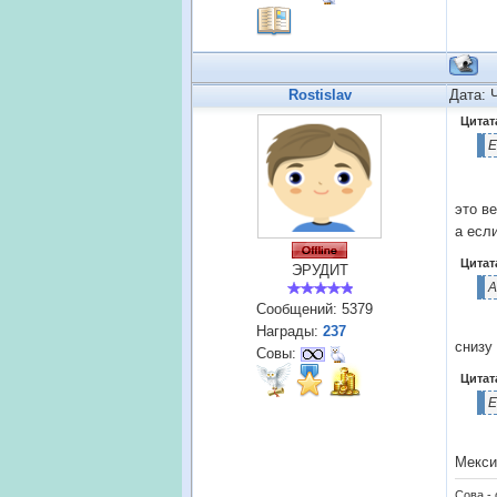
Rostislav
Дата: 
Цитат
Е
это в
а есл
Цитат
ЭРУДИТ
А
Сообщений:
5379
Награды:
237
снизу
Совы:
Цитат
Е
Мекси
Сова -