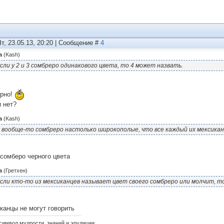
Чт, 23.05.13, 20:20 | Сообщение #
4
а
(
Kash
)
сли у 2 и 3 сомбреро одинакового цвета, то 4 может назвать.
ерно!
и нет?
а
(
Kash
)
 вообще-то сомбреро настолько широкополые, что все каждый их мексикан
 сомберо черного цвета
а
(
Гретхен
)
сли кто-то из мексиканцев называет цвет своего сомбреро или молчит, 
канцы не могут говорить
 символ мудрости, знаний и эрудиции.