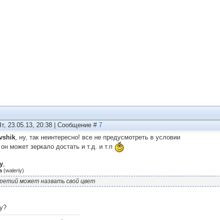
Чт, 23.05.13, 20:38 | Сообщение #
7
vshik
, ну, так неинтересно! все не предусмотреть в условии
он может зеркало достать и т.д. и т.п
y
,
а
(
waleriy
)
ретий может назвать свой цвет
у?