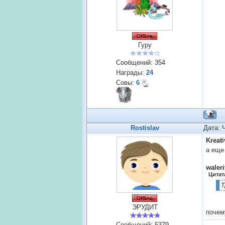
Гуру
Сообщений:
354
Награды:
24
Совы:
6
Rostislav
Дата: 
Kreati
а еще 
waleri
Цитат
Т
ЭРУДИТ
почем
Сообщений:
5379