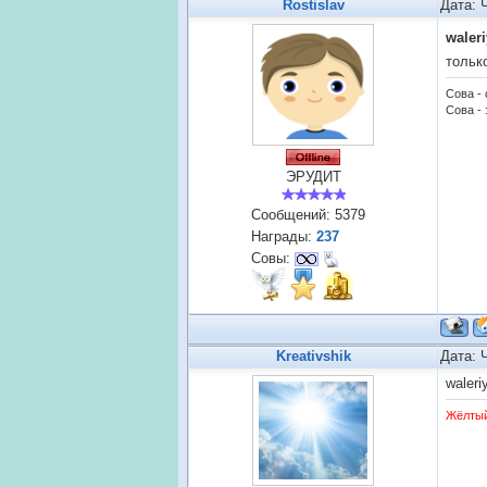
Rostislav
Дата: 
waleri
тольк
Сова -
Сова - 
ЭРУДИТ
Сообщений:
5379
Награды:
237
Совы:
Kreativshik
Дата: 
waleri
Жёлты