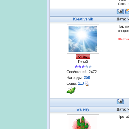
Сова - 
Kreativshik
Дата: 
Так л
запре
Жёлты
Гений
Сообщений:
2472
Награды:
258
Совы:
113
waleriy
Дата: 
Трети