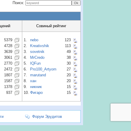
Поиск:
щений
Совиный рейтинг
5379
1.
nebo
123
4728
2.
Kreativshik
113
3639
3.
sovetnik
49
3061
4.
MrCredo
38
2770
5.
IQFun
30
2472
6.
Pro100_Artyom
27
1807
7.
marutand
20
1587
8.
хан
20
1378
9.
никник
15
937
10.
Фигаро
15
ги
Форум Эрудитов