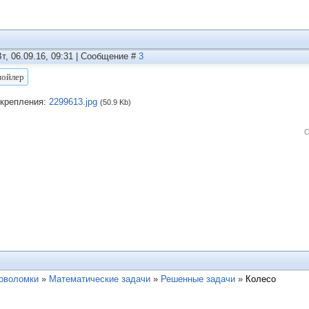
Вт, 06.09.16, 09:31 | Сообщение #
3
крепления:
2299613.jpg
(50.9 Kb)
С
ловоломки
»
Математические задачи
»
Решенные задачи
»
Колесо