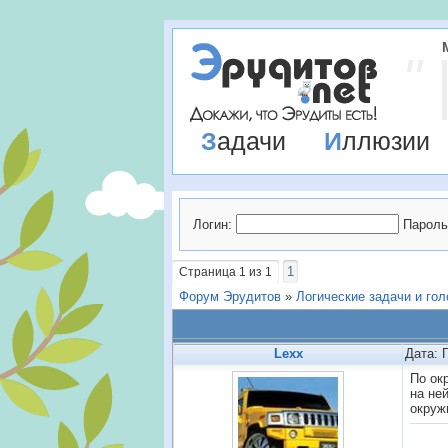
Задачи
Иллюзии
Логин:
Пароль
1
Страница
1
из
1
Форум Эрудитов
»
Логические задачи и го
Lexx
Дата: 
По ок
на не
окруж