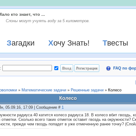
Мало кто знает, что ...
Слоны могут учуять воду за 5 километров.
Загадки
Хочу Знать!
Твесты
:
FAQ по фо
ловоломки
»
Математические задачи
»
Решенные задачи
»
Колесо
Колесо
Пн, 05.09.16, 17:09 | Сообщение #
1
ружности радиуса 40 катится колесо радиуса 18. В колесо вбит гвоздь, 
й отметки. Сколько всего таких отметок оставит гвоздь на окружности? С
ности, прежде чем гвоздь попадет в уже отмеченную ранее точку? (Спой