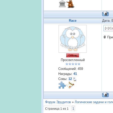
Race
Дата: 
При
Просветленный
Сообщений:
459
Награды:
41
Совы:
12
Форум Эрудитов
»
Логические задачи и го
1
Страница
1
из
1