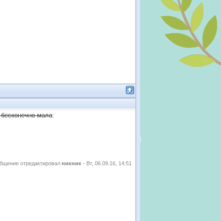
 бесконечно мала
:
бщение отредактировал
никник
-
Вт, 06.09.16, 14:51