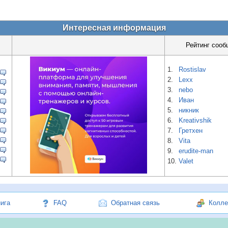
Интересная информация
Рейтинг сооб
1.
Rostislav
2.
Lexx
3.
nebo
4.
Иван
5.
никник
6.
Kreativshik
7.
Гретхен
8.
Vita
9.
erudite-man
10.
Valet
нига
FAQ
Обратная связь
Колле