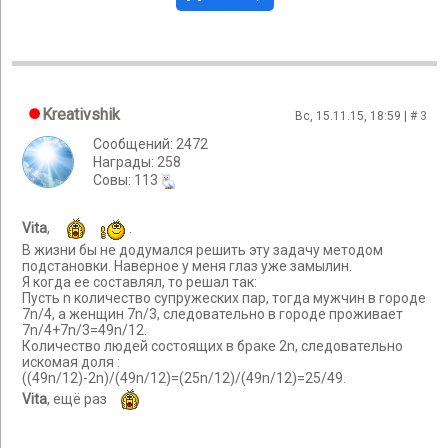
Kreativshik
Вс, 15.11.15, 18:59 | #
3
Сообщений: 2472
Награды: 258
Cовы: 113
Vita
,
.
В жизни бы не додумался решить эту задачу методом
подстановки. Наверное у меня глаз уже замылин.
Я когда ее составлял, то решал так:
Пусть n количество супружеских пар, тогда мужчин в городе
7n/4, а женщин 7n/3, следовательно в городе проживает
7n/4+7n/3=49n/12.
Количество людей состоящих в браке 2n, следовательно
искомая доля :
((49n/12)-2n)/(49n/12)=(25n/12)/(49n/12)=25/49.
Vita
, ещё раз