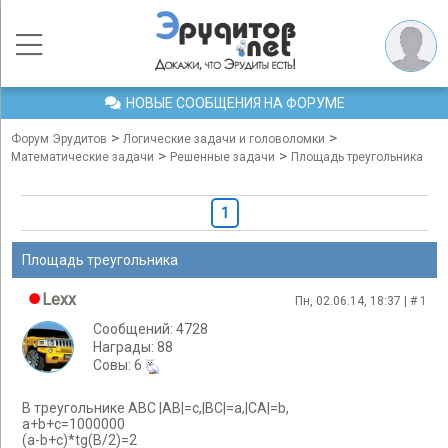
НОВЫЕ СООБЩЕНИЯ НА ФОРУМЕ
>
>
Форум Эрудитов
Логические задачи и головоломки
>
>
Математические задачи
Решенные задачи
Площадь треугольника
1
Площадь треугольника
Lexx
Пн, 02.06.14, 18:37 | #
1
Сообщений: 4728
Награды: 88
Cовы: 6
В треугольнике ABC |AB|=c,|BC|=a,|CA|=b,
a+b+c=1000000
(a-b+c)*tg(B/2)=2