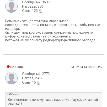
Сообщений: 3639
Награды: 350
Cовы: 123
Если выписать достаточно много чисел
последовательности, начиная с первого, так, чтобы первые
их цифры
были друг под другом, а затем соединить последние их
цифры кривой,то получается экспонента,
похожая на экспоненту радио(аудио)активного распада.
никник
Вт, 22.04.14, 05:07 | #
5
Сообщений: 2770
Награды: 406
Cовы: 15
Цитата
nebo
(
)
Вот непонятно почему такое название - "аудиоактивный
распад"?