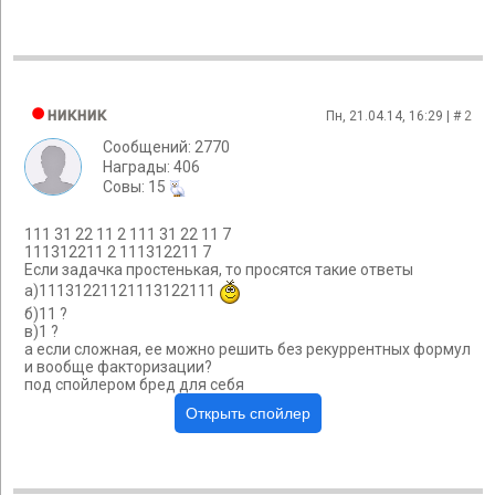
никник
Пн, 21.04.14, 16:29 | #
2
Сообщений: 2770
Награды: 406
Cовы: 15
111 31 22 11 2 111 31 22 11 7
111312211 2 111312211 7
Если задачка простенькая, то просятся такие ответы
а)11131221121113122111
б)11 ?
в)1 ?
а если сложная, ее можно решить без рекуррентных формул
и вообще факторизации?
под спойлером бред для себя