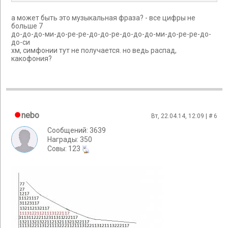
а может быть это музыкальная фраза? - все цифры не
больше 7
до-до-до-ми-до-ре-ре-до-до-ре-до-до-до-ми-до-ре-ре-до-
до-си
хм, симфонии тут не получается. но ведь распад,
какофония?
nebo
Вт, 22.04.14, 12:09 | #
6
Сообщений: 3639
Награды: 350
Cовы: 123