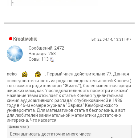
Kreativshik
Вт, 22.04.14, 13:31 | #
7
Сообщений: 2472
Награды: 258
Cовы: 113
nebo
,
. Первый член действительно 77. Данная
последовательность из рода последовательностей Конвея (
того самого родителя игры "Жизнь"), более известная среди
широких масс, как "последовательность посмотри и скажи".
Название темы отсылает к статье Конвея "удивительная
химия аудиоактивного распада" опубликованной в 1986
году в 46-м номере журнала "Эврика" Кембриджского
университета. Для математиков статья бесполезна, а вот
для любителей занимательной математики достаточно
интересна. Что касается
Цитата
nebo
(
)
Если выписать достаточно много чисел