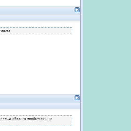
 числа
венным образом представлено