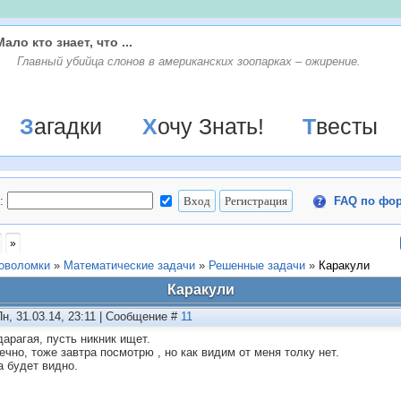
Мало кто знает, что ...
Главный убийца слонов в американских зоопарках – ожирение.
Загадки
Хочу Знать!
Твесты
:
FAQ по фо
»
ловоломки
»
Математические задачи
»
Решенные задачи
»
Каракули
Каракули
Пн, 31.03.14, 23:11 | Сообщение #
11
арагая, пусть никник ищет.
ечно, тоже завтра посмотрю , но как видим от меня толку нет.
а будет видно.