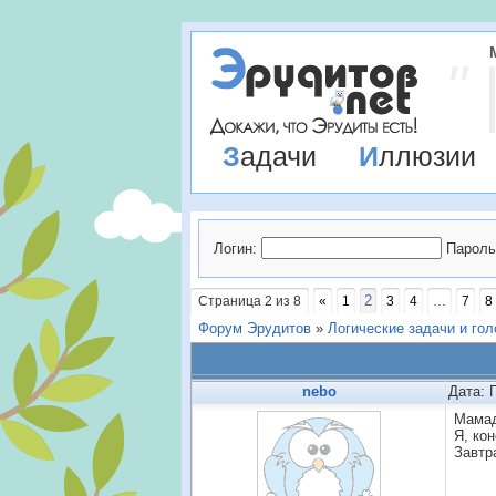
Задачи
Иллюзии
Логин:
Пароль
2
Страница
2
из
8
«
1
3
4
…
7
8
Форум Эрудитов
»
Логические задачи и го
nebo
Дата: 
Мамад
Я, кон
Завтр