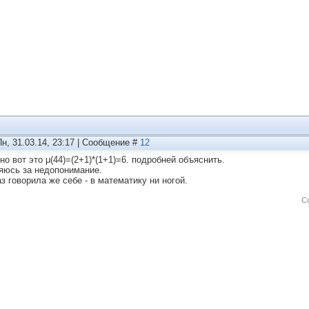
Пн, 31.03.14, 23:17 | Сообщение #
12
но вот это μ(44)=(2+1)*(1+1)=6. подробней объяснить.
яюсь за недопонимание.
з говорила же себе - в математику ни ногой.
С