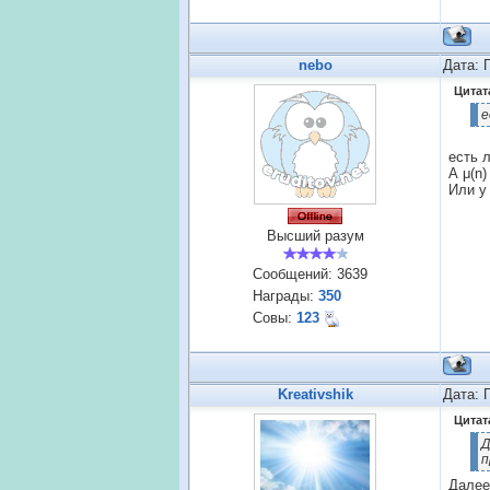
nebo
Дата: 
Цитат
е
есть л
А μ(n
Или у
Высший разум
Сообщений:
3639
Награды:
350
Совы:
123
Kreativshik
Дата: 
Цитат
Д
п
Далее