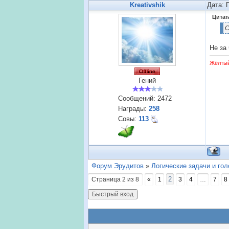
Kreativshik
Дата: 
Цитат
С
Не за
Жёлты
Гений
Сообщений:
2472
Награды:
258
Совы:
113
Форум Эрудитов
»
Логические задачи и го
2
Страница
2
из
8
«
1
3
4
…
7
8