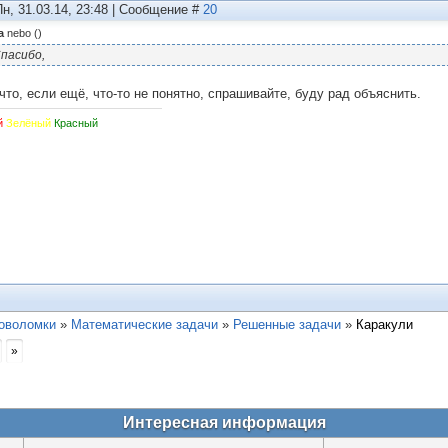
Пн, 31.03.14, 23:48 | Сообщение #
20
а
nebo
(
)
пасибо,
 что, если ещё, что-то не понятно, спрашивайте, буду рад объяснить.
й
Зелёный
Красный
ловоломки
»
Математические задачи
»
Решенные задачи
»
Каракули
»
Интересная информация