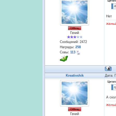
Цитат
А
Нет
Жёлты
Гений
Сообщений:
2472
Награды:
258
Совы:
113
Kreativshik
Дата: 
Цитат
п
А ско
Жёлты
Гений