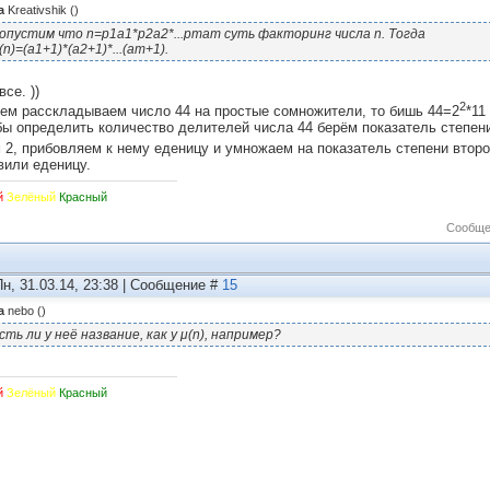
а
Kreativshik
(
)
опустим что n=p1a1*p2a2*...pmam суть факторинг числа n. Тогда
(n)=(a1+1)*(a2+1)*...(am+1).
все. ))
2
ем расскладываем число 44 на простые сомножители, то бишь 44=2
*11
бы определить количество делителей числа 44 берём показатель степен
 2, прибовляем к нему еденицу и умножаем на показатель степени второ
вили еденицу.
й
Зелёный
Красный
Сообще
Пн, 31.03.14, 23:38 | Сообщение #
15
а
nebo
(
)
сть ли у неё название, как у μ(n), например?
й
Зелёный
Красный