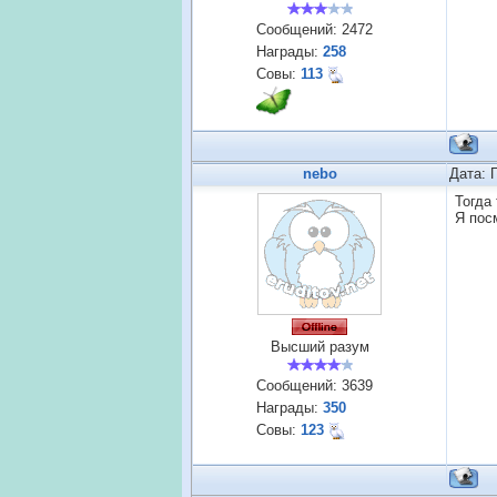
Сообщений:
2472
Награды:
258
Совы:
113
nebo
Дата: 
Тогда
Я пос
Высший разум
Сообщений:
3639
Награды:
350
Совы:
123