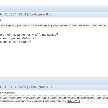
Пн, 31.03.14, 23:34 | Сообщение #
13
а
сть ещё и функция, показывающая сумму целых положительных делителей
и у неё название, как у μ(n), например?
) - это функция Мёбиуса?
 меня каша в голове?
Пн, 31.03.14, 23:35 | Сообщение #
14
а
Kreativshik
(
)
анная теорема утверждает, что каждое целое число может быть единст
роизведением простых чисел. Например 6=2*3,
44=22*11