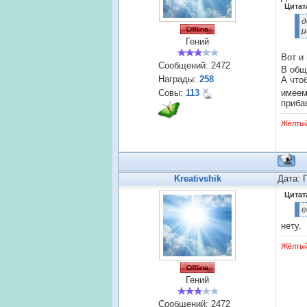
Цитат
д
μ
Гений
Вот и 
Сообщений:
2472
В общ
Награды:
258
А что
Совы:
113
имеем
приба
Жёлты
Kreativshik
Дата: 
Цитат
е
нету.
Жёлты
Гений
Сообщений:
2472