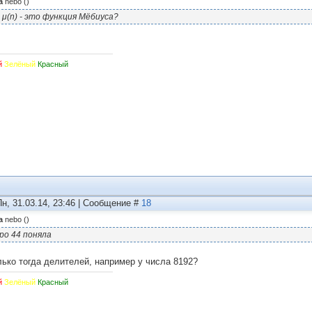
а
nebo
(
)
 μ(n) - это функция Мёбиуса?
й
Зелёный
Красный
Пн, 31.03.14, 23:46 | Сообщение #
18
а
nebo
(
)
ро 44 поняла
лько тогда делителей, например у числа 8192?
й
Зелёный
Красный