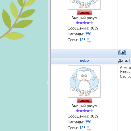
Высший разум
Сообщений:
3639
Награды:
350
Совы:
123
nebo
Дата: 
А мож
Извин
Сто ра
Высший разум
Сообщений:
3639
Награды:
350
Совы:
123