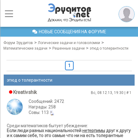
НОВЫЕ СООБЩЕНИЯ НА ФОРУМЕ
>
>
Форум Эрудитов
Логические задачи и головоломки
>
>
Математические задачи
Решенные задачи
этюд о толерантности
1
этюд о толерантности
Kreativshik
Вс, 08.12.13, 19:30 | #
1
Сообщений: 2472
Награды: 258
Cовы: 113
Среди математиков бытует убеждение:
Если люди разных национальностей
нетерпимы
друг к другу
и к самим себе, то это самые что ни на есть толерантные