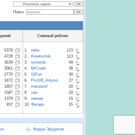
Поиск:
щений
Совиный рейтинг
5379
1.
nebo
123
4728
2.
Kreativshik
113
3639
3.
sovetnik
49
3061
4.
MrCredo
38
2770
5.
IQFun
30
2472
6.
Pro100_Artyom
27
1807
7.
marutand
20
1587
8.
хан
20
1378
9.
никник
15
937
10.
Фигаро
15
ги
Форум Эрудитов