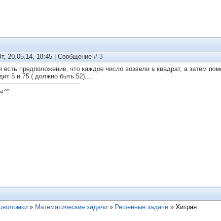
Вт, 20.05.14, 18:45 | Сообщение #
3
я есть предположение, что каждое число возвели в квадрат, а затем по
ит 5 и 75 ( должно быть 52)....
а ^^
ловоломки
»
Математические задачи
»
Решенные задачи
»
Хитрая