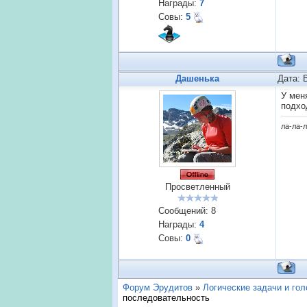
Награды:
7
Совы:
5
Дашенька
Дата: 
У мен
подход
ла-ла-л
Просветленный
Сообщений:
8
Награды:
4
Совы:
0
Форум Эрудитов
»
Логические задачи и го
последовательность