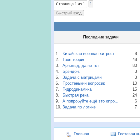
1
Страница
1
из
1
Последние задачи
1.
Китайская военная хитрост...
8
2.
Твоя теория
48
3.
Арнольд, да не тот
80
4.
Брэндон.
3
5.
Задача с матрицами
3
6.
Простенький вопросик
10
7.
Гидродинамика
15
8.
Быстрая река.
24
9.
А попробуйте ещё это опро...
6
10.
Задача по логике
7
Главная
Гостевая к