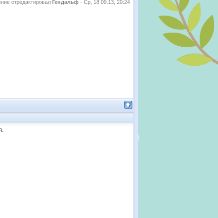
ние отредактировал
Гендальф
-
Ср, 18.09.13, 20:24
я.