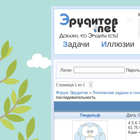
Задачи
Иллюзии
Логин:
Пароль
1
Страница
1
из
1
Форум Эрудитов
»
Логические задачи и го
последовательность
Гендальф
Дата: 
4 5 6 
61 75 
Каие 