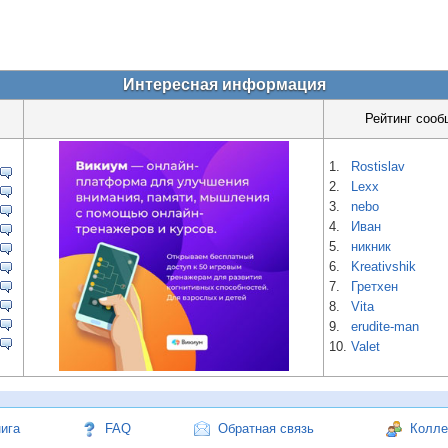
Интересная информация
Рейтинг сооб
1.
Rostislav
2.
Lexx
3.
nebo
4.
Иван
5.
никник
6.
Kreativshik
7.
Гретхен
8.
Vita
9.
erudite-man
10.
Valet
нига
FAQ
Обратная связь
Колле