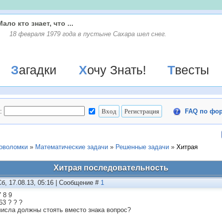
Мало кто знает, что ...
18 февраля 1979 года в пустыне Сахара шел снег.
Загадки
Хочу Знать!
Твесты
:
FAQ по фо
ловоломки
»
Математические задачи
»
Решенные задачи
»
Хитрая
Хитрая последовательность
Сб, 17.08.13, 05:16 | Сообщение #
1
7 8 9
63 ? ? ?
числа должны стоять вместо знака вопрос?