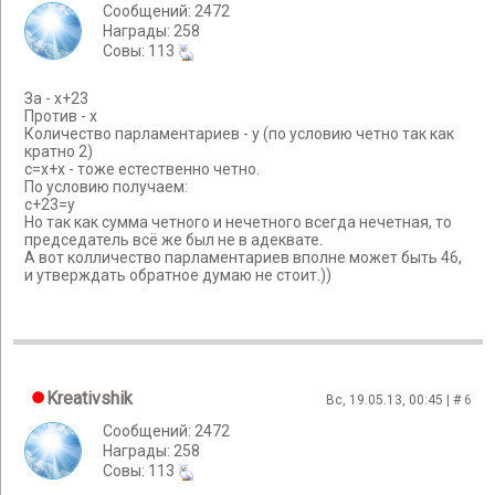
Сообщений: 2472
Награды: 258
Cовы: 113
За - х+23
Против - х
Количество парламентариев - у (по условию четно так как
кратно 2)
с=х+х - тоже естественно четно.
По условию получаем:
с+23=у
Но так как сумма четного и нечетного всегда нечетная, то
председатель всё же был не в адеквате.
А вот колличество парламентариев вполне может быть 46,
и утверждать обратное думаю не стоит.))
Kreativshik
Вс, 19.05.13, 00:45 | #
6
Сообщений: 2472
Награды: 258
Cовы: 113