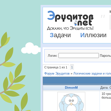
Задачи
Иллюзии
Логин:
Пароль
1
Страница
1
из
1
Форум Эрудитов
»
Логические задачи и го
DimonM
Дата: 
10 гр
больш