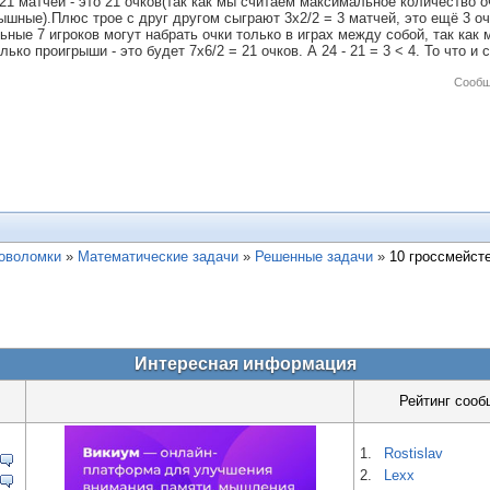
 21 матчей - это 21 очков(так как мы считаем максимальное количество о
ышные).Плюс трое с друг другом сыграют 3х2/2 = 3 матчей, это ещё 3 очк
ьные 7 игроков могут набрать очки только в играх между собой, так как 
лько проигрыши - это будет 7х6/2 = 21 очков. А 24 - 21 = 3 < 4. То что и
Сообщ
ловоломки
»
Математические задачи
»
Решенные задачи
»
10 гроссмейст
Интересная информация
Рейтинг сооб
1.
Rostislav
2.
Lexx