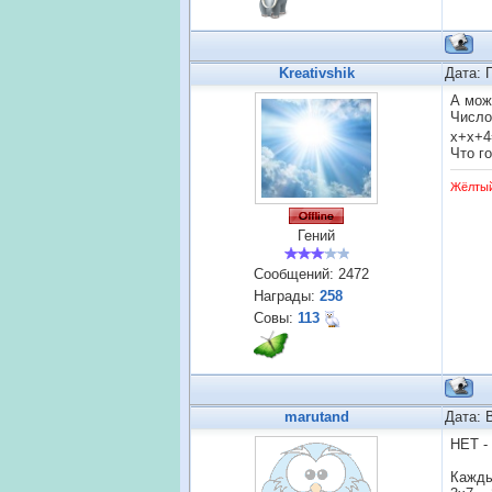
Kreativshik
Дата: 
А мож
Число
х+х+4
Что г
Жёлты
Гений
Сообщений:
2472
Награды:
258
Совы:
113
marutand
Дата: 
НЕТ -
Кажды