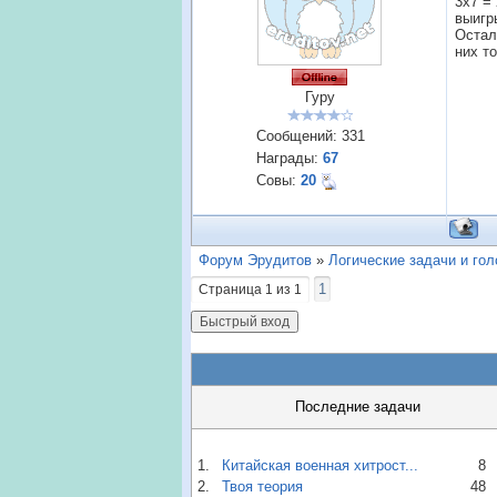
3х7 =
выигр
Остал
них то
Гуру
Сообщений:
331
Награды:
67
Совы:
20
Форум Эрудитов
»
Логические задачи и го
1
Страница
1
из
1
Последние задачи
1.
Китайская военная хитрост...
8
2.
Твоя теория
48