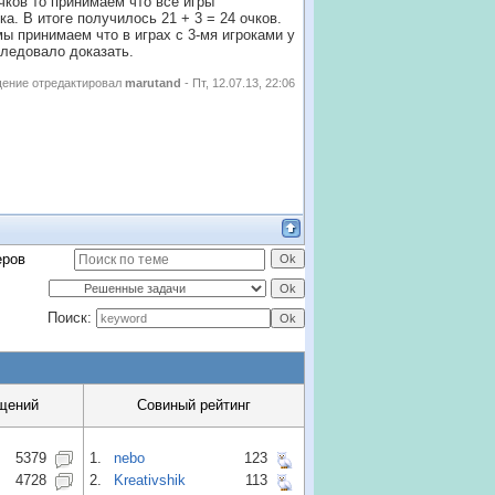
чков то принимаем что все игры
а. В итоге получилось 21 + 3 = 24 очков.
мы принимаем что в играх с 3-мя игроками у
 следовало доказать.
ение отредактировал
marutand
-
Пт, 12.07.13, 22:06
еров
Поиск:
щений
Совиный рейтинг
5379
1.
nebo
123
4728
2.
Kreativshik
113