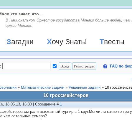
Мало кто знает, что ...
В Национальном Оркестре государства Монако больше людей, чем 
армии Монако.
Загадки
Хочу Знать!
Твесты
:
FAQ по фо
ловоломки
»
Математические задачи
»
Решенные задачи
»
10 гроссмейст
10 гроссмейстеров
Сб, 18.05.13, 16:30 | Сообщение #
1
оссмейстеров сыграли шахматный турнир в 1 круг.Могли ли какие то три у
е чем остальные семеро?