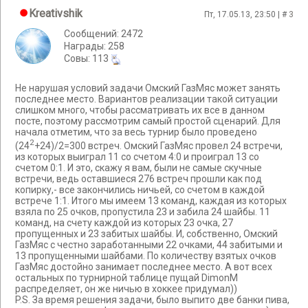
Kreativshik
Пт, 17.05.13, 23:50 | #
3
Сообщений: 2472
Награды: 258
Cовы: 113
Не нарушая условий задачи Омский ГазМяс может занять
последнее место. Вариантов реализации такой ситуации
слишком много, чтобы рассматривать их все в данном
посте, поэтому рассмотрим самый простой сценарий. Для
начала отметим, что за весь турнир было проведено
2
(24
+24)/2=300 встреч. Омский ГазМяс провел 24 встречи,
из которых выиграл 11 со счетом 4:0 и проиграл 13 со
счетом 0:1. И это, скажу я вам, были не самые скучные
встречи, ведь оставшиеся 276 встреч прошли как под
копирку,- все закончились ничьей, со счетом в каждой
встрече 1:1. Итого мы имеем 13 команд, каждая из которых
взяла по 25 очков, пропустила 23 и забила 24 шайбы. 11
команд, на счету каждой из которых 23 очка, 27
пропущенных и 23 забитых шайбы. И, собственно, Омский
ГазМяс с честно заработанными 22 очками, 44 забитыми и
13 пропущенными шайбами. По количеству взятых очков
ГазМяс достойно занимает последнее место. А вот всех
остальных по турнирной таблице пущай DimonM
распределяет, он же ничью в хоккее придумал))
P.S. За время решения задачи, было выпито две банки пива,