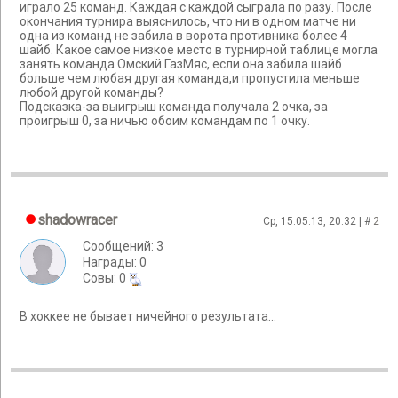
играло 25 команд. Каждая с каждой сыграла по разу. После
окончания турнира выяснилось, что ни в одном матче ни
одна из команд не забила в ворота противника более 4
шайб. Какое самое низкое место в турнирной таблице могла
занять команда Омский ГазМяс, если она забила шайб
больше чем любая другая команда,и пропустила меньше
любой другой команды?
Подсказка-за выигрыш команда получала 2 очка, за
проигрыш 0, за ничью обоим командам по 1 очку.
shadowracer
Ср, 15.05.13, 20:32 | #
2
Сообщений: 3
Награды: 0
Cовы: 0
В хоккее не бывает ничейного результата...