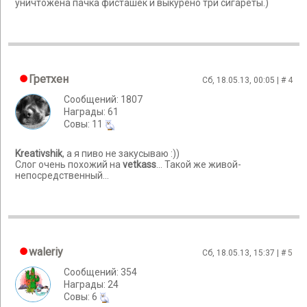
уничтожена пачка фисташек и выкурено три сигареты.)
Гретхен
Сб, 18.05.13, 00:05 | #
4
Сообщений: 1807
Награды: 61
Cовы: 11
Kreativshik
, а я пиво не закусываю :))
Слог очень похожий на
vetkass
... Такой же живой-
непосредственный...
waleriy
Сб, 18.05.13, 15:37 | #
5
Сообщений: 354
Награды: 24
Cовы: 6