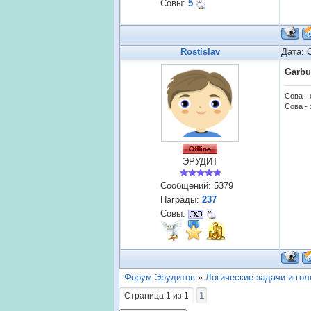
Совы:
5
Rostislav
Дата: 
Garbu
Сова -
Сова - 
ЭРУДИТ
Сообщений:
5379
Награды:
237
Совы:
Форум Эрудитов
»
Логические задачи и го
1
Страница
1
из
1