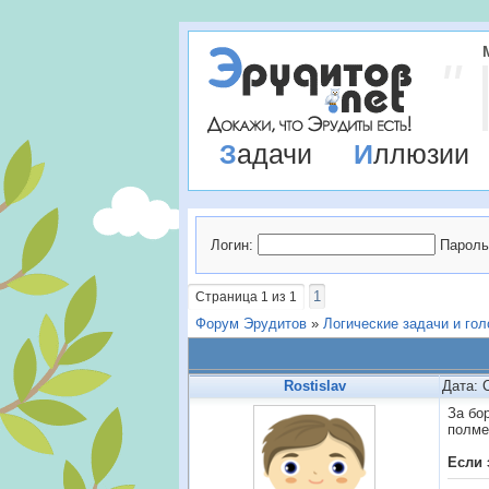
Задачи
Иллюзии
Логин:
Пароль
1
Страница
1
из
1
Форум Эрудитов
»
Логические задачи и го
Rostislav
Дата: 
За бо
полме
Если 