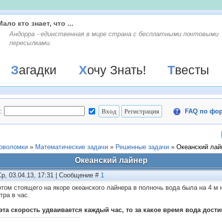
Мало кто знает, что ...
Андорра - единственная в мире страна с бесплатными почтовыми
пересылками.
Загадки
Хочу Знать!
Твесты
:
FAQ по фо
ловоломки
»
Математические задачи
»
Решенные задачи
»
Океанский лай
Океанский лайнер
Ср, 03.04.13, 17:31 | Сообщение #
1
ртом стоящего на якоре океанского лайнера в полночь вода была на 4 
тpa в час.
эта скорость удваивается каждый час, то за какое время вода дос