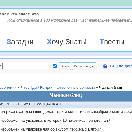
Мало кто знает, что ...
Носы бладхаундов в 100 миллионов раз чувствительнее человечьих
Загадки
Хочу Знать!
Твесты
:
FAQ по фо
ловоломки
»
Что? Где? Когда?
»
Отвеченные вопросы
»
Чайный блиц
Чайный блиц
Вт, 14.12.21, 19:56 | Сообщение #
1
американская компания делает оригинальный чай с изображением извес
 изображен на упаковке, в которой 10 пакетиков черного чая?
о изображен на упаковке чая со вкусом персика с мятой?