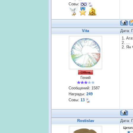
Совы:
Vita
Дата: 
1. Ага
2. ...
2. Ян
Гений
Сообщений:
1587
Награды:
249
Совы:
13
Rostislav
Дата: 
Цитат