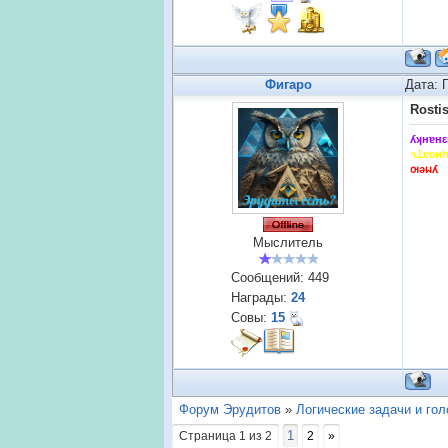
Фигаро
Дата: 
Rostis
ʎʞнɐнԑ
৭ꓕɐʚи
ꙕǝᥕʎ
Мыслитель
Сообщений:
449
Награды:
24
Совы:
15
Форум Эрудитов
»
Логические задачи и го
1
Страница
1
из
2
2
»