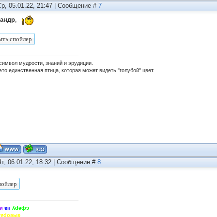
Ср, 05.01.22, 21:47 | Сообщение #
7
сандр
,
 символ мудрости, знаний и эрудиции.
это единственная птица, которая может видеть "голубой" цвет.
Чт, 06.01.22, 18:32 | Сообщение #
8
и
ɐн
ʎdǝфɔ
hɐdoʚыʚ