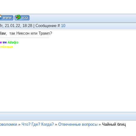
Пт, 21.01.22, 18:28 | Сообщение #
10
lav
, так Никсон или Трамп?
и
ɐн
ʎdǝфɔ
hɐdoʚыʚ
ловоломки
»
Что? Где? Когда?
»
Отвеченные вопросы
»
Чайный блиц