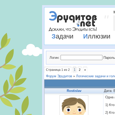
Задачи
Иллюзии
Логин:
Пароль
1
Страница
1
из
2
2
»
Форум Эрудитов
»
Логические задачи и го
Rostislav
Дата: 
Одна 
1) Кто
2) Кт