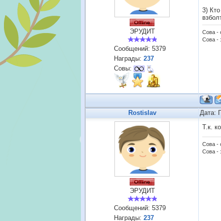
3) Кт
взбол
ЭРУДИТ
Сова -
Сова - 
Сообщений:
5379
Награды:
237
Совы:
Rostislav
Дата: 
Т.к. 
Сова -
Сова - 
ЭРУДИТ
Сообщений:
5379
Награды:
237