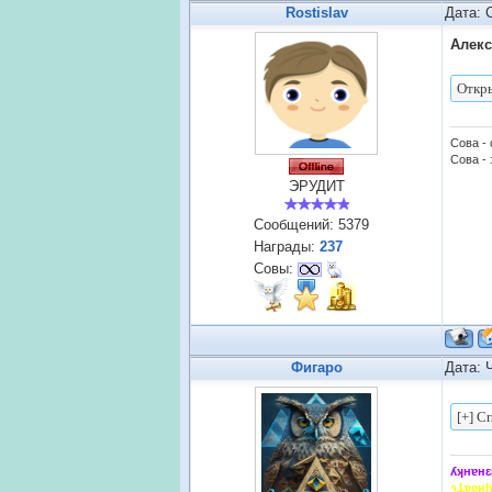
Rostislav
Дата: 
Алек
Сова -
Сова - 
ЭРУДИТ
Сообщений:
5379
Награды:
237
Совы:
Фигаро
Дата: 
ʎʞнɐнԑ
৭ꓕɐʚи