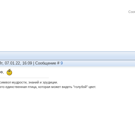
Соо
Пт, 07.01.22, 16:09 | Сообщение #
9
ро
,
 символ мудрости, знаний и эрудиции.
это единственная птица, которая может видеть "голубой" цвет.