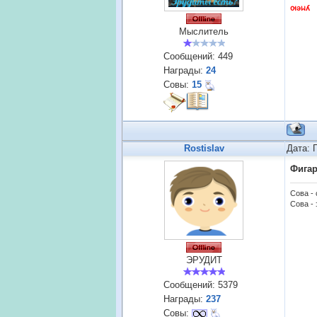
ꙕǝᥕʎ
Мыслитель
Сообщений:
449
Награды:
24
Совы:
15
Rostislav
Дата: 
Фига
Сова -
Сова - 
ЭРУДИТ
Сообщений:
5379
Награды:
237
Совы: