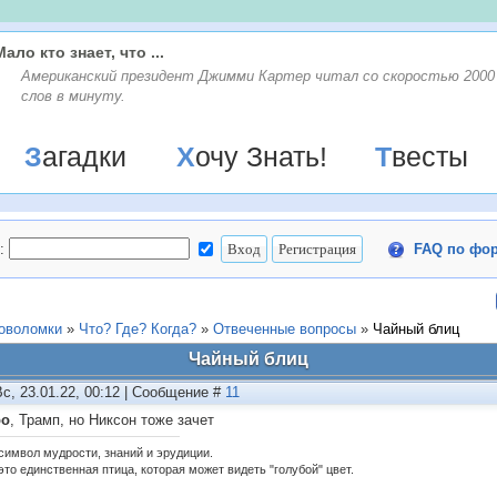
Мало кто знает, что ...
Американский президент Джимми Картер читал со скоростью 2000
слов в минуту.
Загадки
Хочу Знать!
Твесты
:
FAQ по фо
ловоломки
»
Что? Где? Когда?
»
Отвеченные вопросы
»
Чайный блиц
Чайный блиц
Вс, 23.01.22, 00:12 | Сообщение #
11
ро
, Трамп, но Никсон тоже зачет
 символ мудрости, знаний и эрудиции.
это единственная птица, которая может видеть "голубой" цвет.