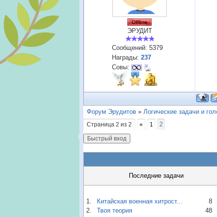
ЭРУДИТ
Сообщений:
5379
Награды:
237
Совы:
Форум Эрудитов
»
Логические задачи и го
2
Страница
2
из
2
«
1
Последние задачи
1.
Китайская военная хитрост...
8
2.
Твоя теория
48