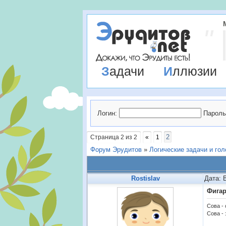
Задачи
Иллюзии
Логин:
Пароль
2
Страница
2
из
2
«
1
Форум Эрудитов
»
Логические задачи и го
Rostislav
Дата: 
Фига
Сова -
Сова - 