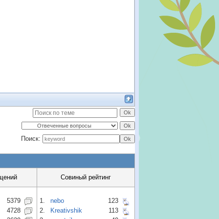
Поиск:
щений
Совиный рейтинг
5379
1.
nebo
123
4728
2.
Kreativshik
113