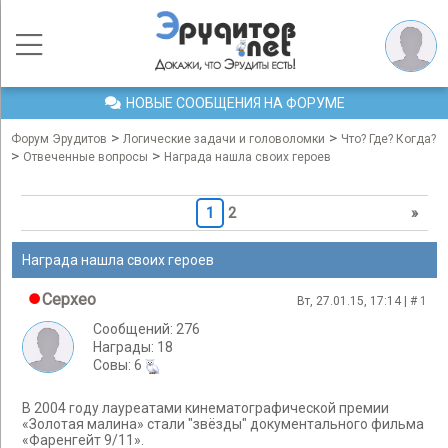
НОВЫЕ СООБЩЕНИЯ НА ФОРУМЕ
>
>
Форум Эрудитов
Логические задачи и головоломки
Что? Где? Когда?
>
>
Отвеченные вопросы
Награда нашла своих героев
1
2
»
Награда нашла своих героев
Cepxeo
Вт, 27.01.15, 17:14 | #
1
Сообщений: 276
Награды: 18
Cовы: 6
В 2004 году лауреатами кинематографической премии
«Золотая малина» стали "звёзды" документального фильма
«Фаренгейт 9/11».