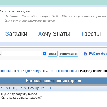
Мало кто знает, что ...
На Летних Олимпийских играх 1908 и 1920 гг. в программу соревнов
было включено фигурное катание.
Загадки
Хочу Знать!
Твесты
:
FAQ по фо
ловоломки
»
Что? Где? Когда?
»
Отвеченные вопросы
»
Награда нашла св
Награда нашла своих героев
Ср, 18.11.15, 16:18 | Сообщение #
11
 я уже эту задачку видел...
 быть,коза Буша младшего?