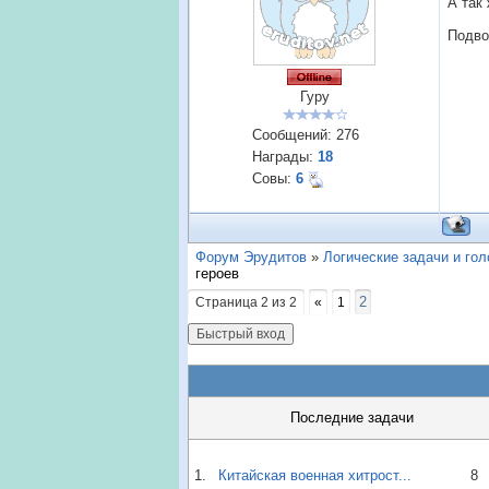
А так
Подво
Гуру
Сообщений:
276
Награды:
18
Совы:
6
Форум Эрудитов
»
Логические задачи и го
героев
2
Страница
2
из
2
«
1
Последние задачи
1.
Китайская военная хитрост...
8