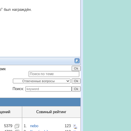
р" был награждён.
оих
Поиск:
щений
Совиный рейтинг
5379
1.
nebo
123