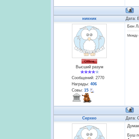
никник
Дата: 
Бен Л
Между 
Высший разум
Сообщений:
2770
Награды:
406
Совы:
15
Cepxeo
Дата: 
Думаю
Буш п