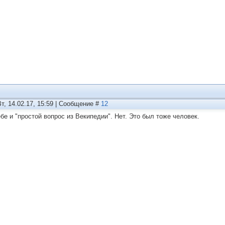
Вт, 14.02.17, 15:59 | Сообщение #
12
ебе и "простой вопрос из Векипедии". Нет. Это был тоже человек.