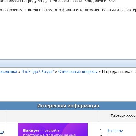
 же получил награду за дуэт со своей "козой" Кондолизой Райз.
х вопроса был именно в том, что фильм был документальный и не "актё
ловоломки
»
Что? Где? Когда?
»
Отвеченные вопросы
»
Награда нашла св
Интересная информация
Рейтинг сооб
1.
Rostislav