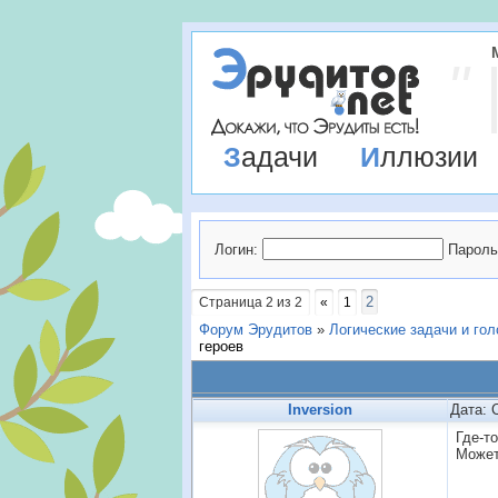
Задачи
Иллюзии
Логин:
Пароль
2
Страница
2
из
2
«
1
Форум Эрудитов
»
Логические задачи и го
героев
Inversion
Дата: 
Где-то
Может