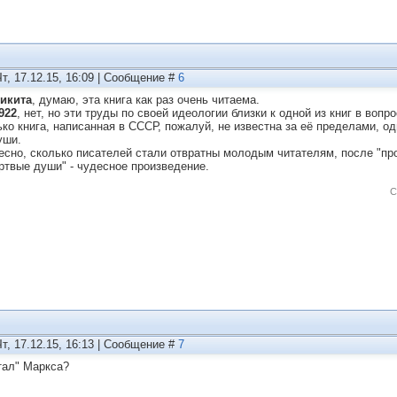
Чт, 17.12.15, 16:09 | Сообщение #
6
икита
, думаю, эта книга как раз очень читаема.
922
, нет, но эти труды по своей идеологии близки к одной из книг в вопр
ько книга, написанная в СССР, пожалуй, не известна за её пределами, 
уши.
есно, сколько писателей стали отвратны молодым читателям, после "пр
ртвые души" - чудесное произведение.
С
Чт, 17.12.15, 16:13 | Сообщение #
7
тал" Маркса?