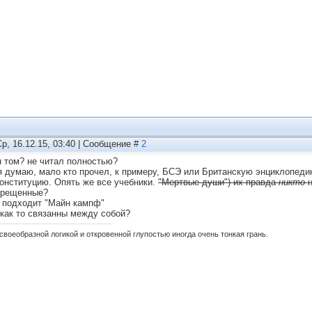
Ср, 16.12.15, 03:40 | Сообщение #
2
н том? не читал полностью?
 я думаю, мало кто прочел, к примеру, БСЭ или Британскую энциклопед
онституцию. Опять же все учебники.
"Мертвые души") их правда
никто
н
прещенные?
 подходит "Майн кампф"
 как то связанны между собой?
своеобразной логикой и откровенной глупостью иногда очень тонкая грань.