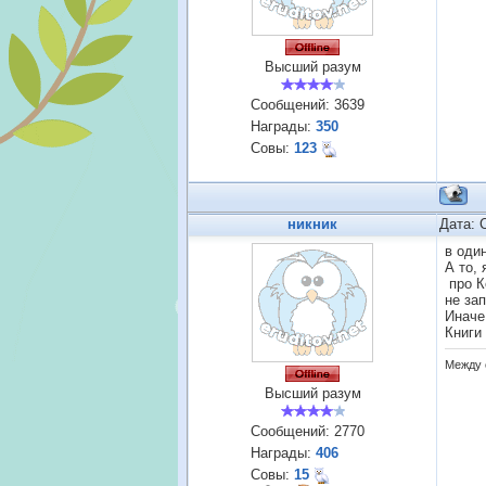
Высший разум
Сообщений:
3639
Награды:
350
Совы:
123
никник
Дата: 
в оди
А то,
про К
не за
Иначе
Книги
Между 
Высший разум
Сообщений:
2770
Награды:
406
Совы:
15