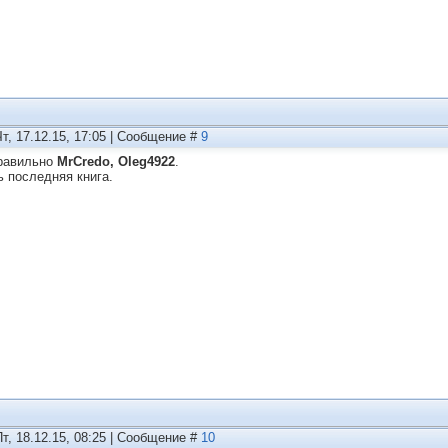
Чт, 17.12.15, 17:05 | Сообщение #
9
равильно
MrCredo, Oleg4922
.
ь последняя книга.
Пт, 18.12.15, 08:25 | Сообщение #
10