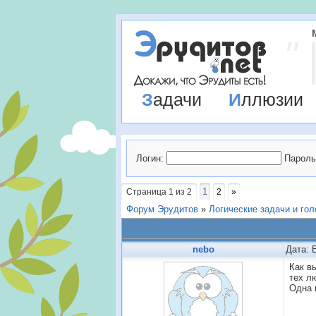
Задачи
Иллюзии
Логин:
Пароль
1
Страница
1
из
2
2
»
Форум Эрудитов
»
Логические задачи и го
nebo
Дата: 
Как в
тех л
Одна 