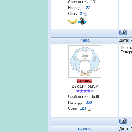
Сообщений:
101
Награды:
27
Совы:
2
nebo
Дата: 
Всё п
Тепер
Высший разум
Сообщений:
3639
Награды:
350
Совы:
123
никник
Дата: 