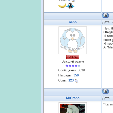
nebo
Дата: 
Нет,
Н
Oleg4
И тол
всем 
Интер
А "Мё
Высший разум
Сообщений:
3639
Награды:
350
Совы:
123
MrCredo
Дата: 
"Капи