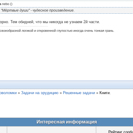
а
nebo
(
)
 "Мёртвые души" - чудесное произведение.
орно. Тем обидней, что мы никогда не узнаем 2й части.
своеобразной логикой и откровенной глупостью иногда очень тонкая грань.
ловоломки
»
Задачи на эрудицию
»
Решенные задачи
»
Книги.
Интересная информация
Рейтинг сооб