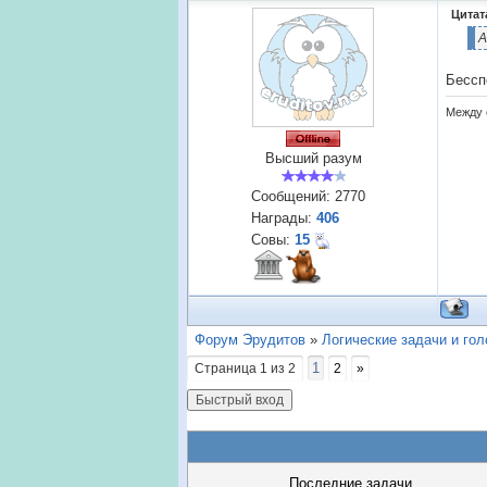
Цитат
А
Бессп
Между 
Высший разум
Сообщений:
2770
Награды:
406
Совы:
15
Форум Эрудитов
»
Логические задачи и го
1
Страница
1
из
2
2
»
Последние задачи