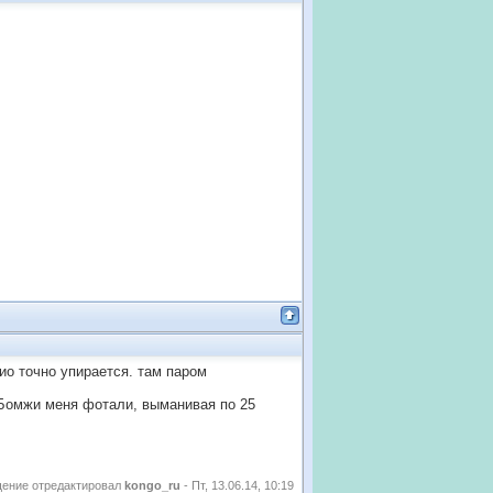
о точно упирается. там паром
л.Бомжи меня фотали, выманивая по 25
ение отредактировал
kongo_ru
-
Пт, 13.06.14, 10:19