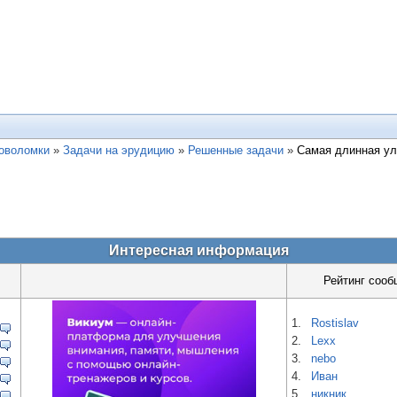
ловоломки
»
Задачи на эрудицию
»
Решенные задачи
»
Самая длинная ул
Интересная информация
Рейтинг сооб
1.
Rostislav
2.
Lexx
3.
nebo
4.
Иван
5.
никник