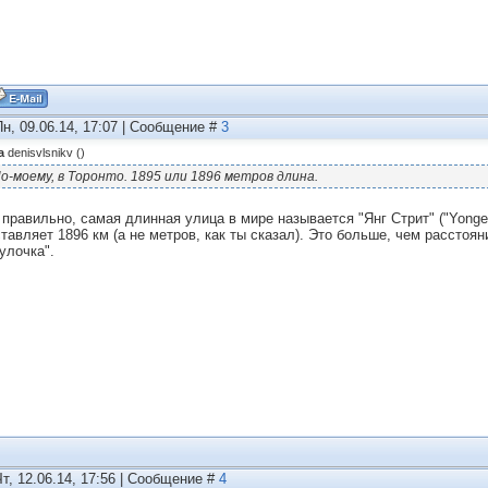
Пн, 09.06.14, 17:07 | Сообщение #
3
а
denisvlsnikv
(
)
о-моему, в Торонто. 1895 или 1896 метров длина.
 правильно, самая длинная улица в мире называется "Янг Стрит" ("Yonge 
ставляет 1896 км (а не метров, как ты сказал). Это больше, чем расстоя
улочка".
Чт, 12.06.14, 17:56 | Сообщение #
4