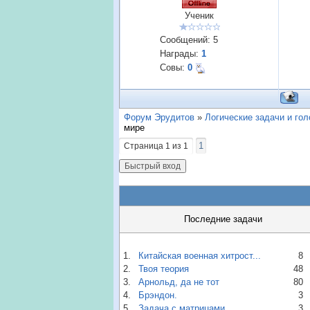
Ученик
Сообщений:
5
Награды:
1
Совы:
0
Форум Эрудитов
»
Логические задачи и го
мире
1
Страница
1
из
1
Последние задачи
1.
Китайская военная хитрост...
8
2.
Твоя теория
48
3.
Арнольд, да не тот
80
4.
Брэндон.
3
5.
Задача с матрицами
3