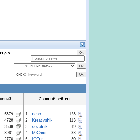
ица в
Поиск:
щений
Совиный рейтинг
5379
1.
nebo
123
4728
2.
Kreativshik
113
3639
3.
sovetnik
49
3061
4.
MrCredo
38
2770
5.
IQFun
30