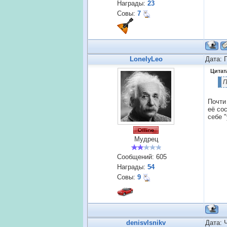
Награды:
23
Совы:
7
LonelyLeo
Дата: 
Цитат
П
Почти
её со
себе "
Мудрец
Сообщений:
605
Награды:
54
Совы:
9
denisvlsnikv
Дата: 