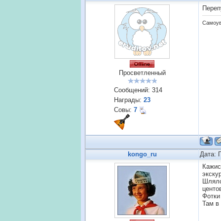
Переп
Самоув
Просветленный
Сообщений:
314
Награды:
23
Совы:
7
kongo_ru
Дата: 
Кажис
экску
Шлялс
центов
Фотки 
Там в