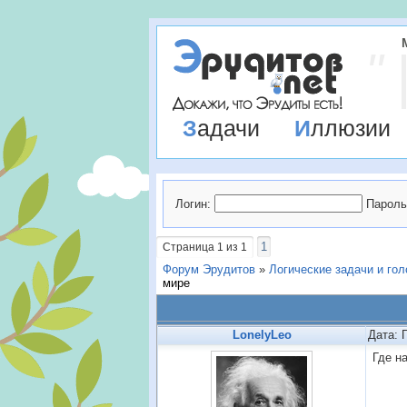
Задачи
Иллюзии
Логин:
Пароль
1
Страница
1
из
1
Форум Эрудитов
»
Логические задачи и го
мире
LonelyLeo
Дата: 
Где н