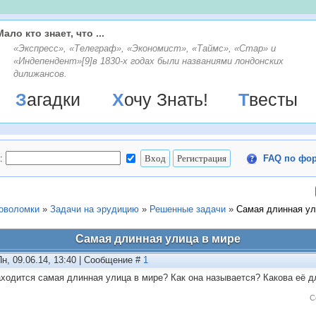
Мало кто знает, что ...
«Экспресс», «Телеграф», «Экономист», «Таймс», «Стар» и
«Индепендент»[9]в 1830-х годах были названиями лондонских
дилижансов.
Загадки
Хочу Знать!
Твесты
:
FAQ по фо
ловоломки
»
Задачи на эрудицию
»
Решенные задачи
»
Самая длинная ул
Самая длинная улица в мире
Пн, 09.06.14, 13:40 | Сообщение #
1
аходится самая длинная улица в мире? Как она называется? Какова её д
С