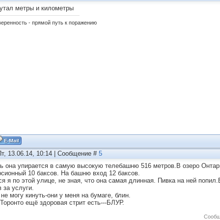
утал метры и километры
еренность - прямой путь к поражению
Пт, 13.06.14, 10:14 | Сообщение #
5
ь она упирается в самую высокую телебашню 516 метров.В озеро Онтари
рсионный 10 баксов. На башню вход 12 баксов.
я я по этой улице, не зная, что она самая длинная. Пивка на ней попи
 за услуги.
не могу кинуть-они у меня на бумаге, блин.
 Торонто ещё здоровая стрит есть---БЛУР.
Сообщ