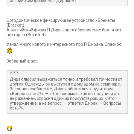
английским физиком П.Дираком?
Ортодонтическое фиксирующее устройство - Брекеты
(Bracket)
А английский физик П.Дирак ввел обозначение бра- и кет-
векторов (Bra и ket)
Узнал много нового и интересного про П.Дирака. Спасибо!
Забавный факт:
Цитата
Дирак любил выражаться точно и требовал точности от
других. Однажды он выступал с докладом на семинаре.
Закончив сообщение, Дирак обратился к аудитории:
«Вопросы есть?». — «Я не понимаю, как вы получили это
выражение», спросил один из присутствующих. «Это
утверждение, а не вопрос, — ответил Дирак. — Вопросы
есть?».