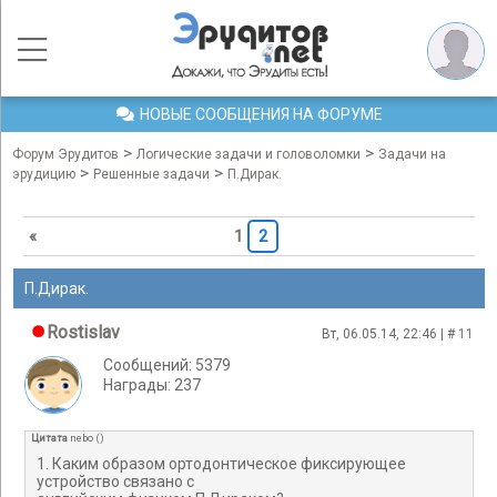
НОВЫЕ СООБЩЕНИЯ НА ФОРУМЕ
>
>
Форум Эрудитов
Логические задачи и головоломки
Задачи на
>
>
эрудицию
Решенные задачи
П.Дирак.
«
1
2
П.Дирак.
Rostislav
Вт, 06.05.14, 22:46 | #
11
Сообщений: 5379
Награды: 237
Цитата
nebo
(
)
1. Каким образом ортодонтическое фиксирующее
устройство связано с