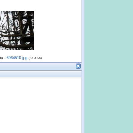
·
6964510.jpg
b)
(67.3 Kb)