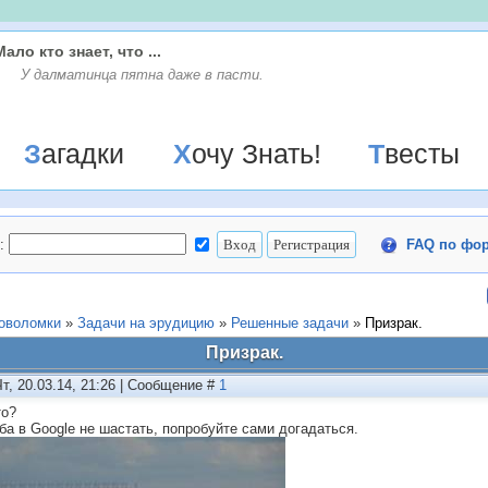
Мало кто знает, что ...
У далматинца пятна даже в пасти.
Загадки
Хочу Знать!
Твесты
:
FAQ по фо
ловоломки
»
Задачи на эрудицию
»
Решенные задачи
»
Призрак.
Призрак.
Чт, 20.03.14, 21:26 | Сообщение #
1
то?
ба в Google не шастать, попробуйте сами догадаться.