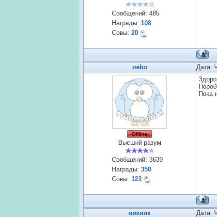
Сообщений:
485
Награды:
108
Совы:
20
nebo
Дата: 
Здоро
Пороб
Пока 
Высший разум
Сообщений:
3639
Награды:
350
Совы:
123
никник
Дата: 