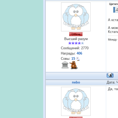
Цитат
Д
А кст
А мож
Кстат
Высший разум
Между 
Сообщений:
2770
Награды:
406
Совы:
15
nebo
Дата: 
Да, т