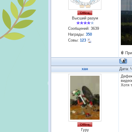
Высший разум
Сообщений:
3639
Награды:
350
Совы:
123
При
хан
Дата: 
Дефек
видео
Хотя 
Гуру