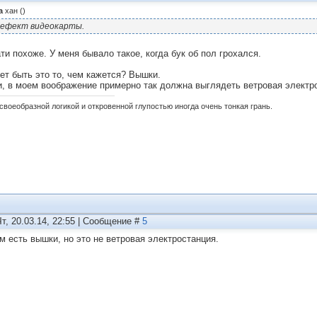
а
хан
(
)
ефект видеокарты.
ати похоже. У меня бывало такое, когда бук об пол грохался.
ет быть это то, чем кажется? Вышки.
и, в моем воображение примерно так должна выглядеть ветровая электр
своеобразной логикой и откровенной глупостью иногда очень тонкая грань.
Чт, 20.03.14, 22:55 | Сообщение #
5
ам есть вышки, но это не ветровая электростанция.