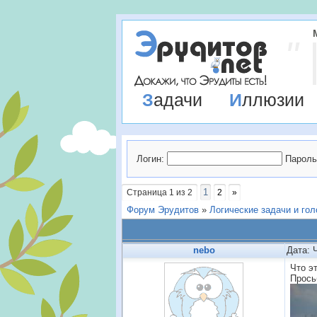
Задачи
Иллюзии
Логин:
Пароль
1
Страница
1
из
2
2
»
Форум Эрудитов
»
Логические задачи и го
nebo
Дата: 
Что э
Прось