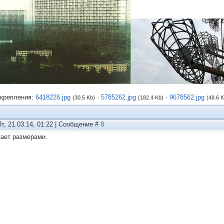
крепления:
6418226.jpg
·
5785262.jpg
·
9678562.jpg
(30.5 Kb)
(182.4 Kb)
(48.6 K
Пт, 21.03.14, 01:22 | Сообщение #
8
ает размерами.