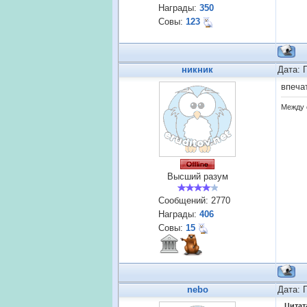
Награды:
350
Совы:
123
никник
Дата: 
впеча
Между 
Высший разум
Сообщений:
2770
Награды:
406
Совы:
15
nebo
Дата: 
Цитат