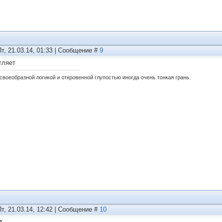
Пт, 21.03.14, 01:33 | Сообщение #
9
тляет
своеобразной логикой и откровенной глупостью иногда очень тонкая грань.
Пт, 21.03.14, 12:42 | Сообщение #
10
а