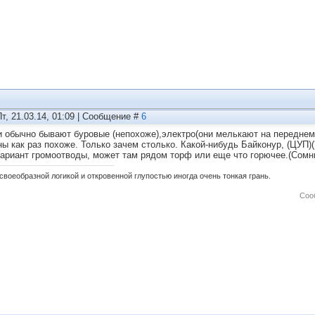
Пт, 21.03.14, 01:09 | Сообщение #
6
 обычно бывают буровые (непохоже),электро(они мелькают на переднем
ны как раз похоже. Только зачем столько. Какой-нибудь Байконур, (ЦУП)(
ариант громоотводы, может там рядом торф или еще что горючее.(Сомни
своеобразной логикой и откровенной глупостью иногда очень тонкая грань.
Соо