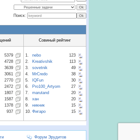
Поиск:
щений
Совиный рейтинг
5379
1.
nebo
123
4728
2.
Kreativshik
113
3639
3.
sovetnik
49
3061
4.
MrCredo
38
2770
5.
IQFun
30
2472
6.
Pro100_Artyom
27
1807
7.
marutand
20
1587
8.
хан
20
1378
9.
никник
15
937
10.
Фигаро
15
ги
Форум Эрудитов