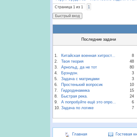
1
Страница
1
из
1
Последние задачи
1.
Китайская военная хитрост...
8
2.
Твоя теория
48
3.
Арнольд, да не тот
80
4.
Брэндон.
3
5.
Задача с матрицами
3
6.
Простенький вопросик
10
7.
Гидродинамика
15
8.
Быстрая река.
24
9.
А попробуйте ещё это опро...
6
10.
Задача по логике
7
Главная
Гостевая к