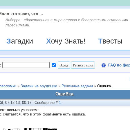
Мало кто знает, что ...
Андорра - единственная в мире страна с бесплатными почтовыми
пересылками.
Загадки
Хочу Знать!
Твесты
:
FAQ по фо
ловоломки
»
Задачи на эрудицию
»
Решенные задачи
»
Ошибка.
Ошибка.
Сб, 07.12.13, 00:17 | Сообщение #
1
ент письма узнаваем.
с считается, что в этом фрагменте есть ошибка.