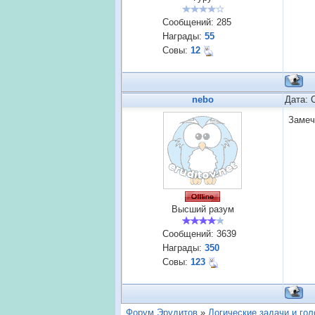
Сообщений:
285
Награды:
55
Совы:
12
nebo
Дата: 
Замеч
Высший разум
Сообщений:
3639
Награды:
350
Совы:
123
Форум Эрудитов
»
Логические задачи и го