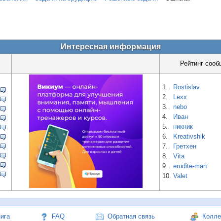
Интересная информация
Рейтинг сооб
1.
Rostislav
2.
Lexx
3.
nebo
4.
Иван
5.
никник
6.
Kreativshik
7.
Гретхен
8.
Vita
9.
erudite-man
10.
Valet
нига
FAQ
Обратная связь
Колле