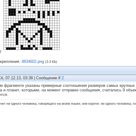
?
крепления:
4834602.png
(3.3 Kb)
Сб, 07.12.13, 03:38 | Сообщение #
2
ом фрагменте указаны примерные соотношения размеров самых крупных о
а и планет, которыми, на момент отправки сообщения, считались 9 объе
ется.
нет ни одного человека, говорящего на моем языке; или короче: ни одного человека, г