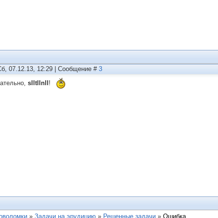
Сб, 07.12.13, 12:29 | Сообщение #
3
ательно,
slltllnll
!
ловоломки
»
Задачи на эрудицию
»
Решенные задачи
»
Ошибка.