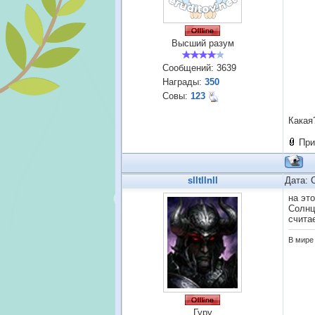
Высший разум
Сообщений:
3639
Награды:
350
Совы:
123
Какая
При
slltllnll
Дата: 
на эт
Солнц
счита
В мире 
Гуру