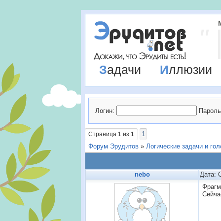
Задачи
Иллюзии
Логин:
Пароль
1
Страница
1
из
1
Форум Эрудитов
»
Логические задачи и го
nebo
Дата: 
Фрагм
Сейча