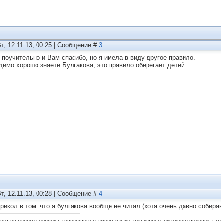
Вт, 12.11.13, 00:25 | Сообщение #
3
 поучительно и Вам спасибо, но я имела в виду другое правило.
димо хорошо знаете Булгакова, это правило оберегает детей.
Вт, 12.11.13, 00:28 | Сообщение #
4
прикол в том, что я булгакова вообще не читал (хотя очень давно собира
нет ни одного человека, говорящего на моем языке; или короче: ни одного человека, г