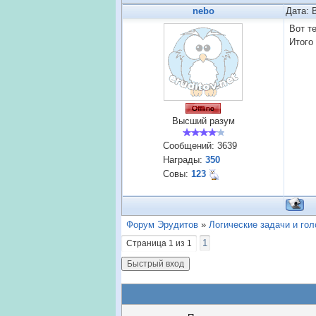
nebo
Дата: 
Вот те
Итого
Высший разум
Сообщений:
3639
Награды:
350
Совы:
123
Форум Эрудитов
»
Логические задачи и го
1
Страница
1
из
1