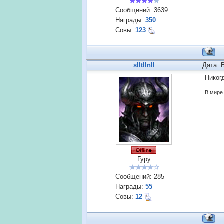
Сообщений:
3639
Награды:
350
Совы:
123
slltllnll
Дата: 
Никог
В мире 
Гуру
Сообщений:
285
Награды:
55
Совы:
12