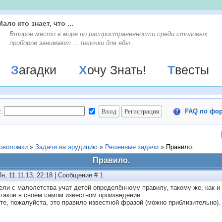
Мало кто знает, что ...
Второе место в мире по распространенности среди столовых
приборов занимают ... палочки для еды.
Загадки
Хочу Знать!
Твесты
:
FAQ по фо
ловоломки
»
Задачи на эрудицию
»
Решенные задачи
»
Правило.
Правило.
Пн, 11.11.13, 22:18 | Сообщение #
1
ели с малолетства учат детей определённому правилу, такому же, как и
гаков в своём самом известном произведении.
те, пожалуйста, это правило известной фразой (можно приблизительно).