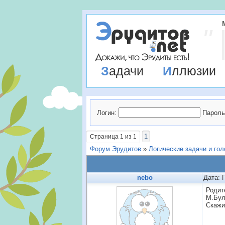
Задачи
Иллюзии
Логин:
Пароль
1
Страница
1
из
1
Форум Эрудитов
»
Логические задачи и го
nebo
Дата: 
Родит
М.Бул
Скажи