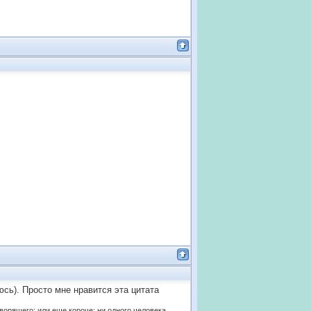
юсь). Просто мне нравится эта цитата
оворящего; или еще короче: ни одного человека.