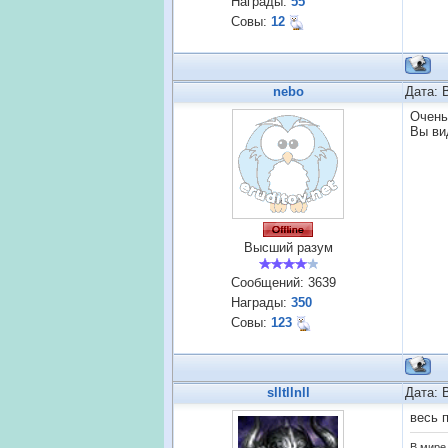
Награды:
55
Совы:
12
nebo
Дата: 
Очень
Вы ви
Высший разум
Сообщений:
3639
Награды:
350
Совы:
123
slltllnll
Дата: 
весь 
В мире 