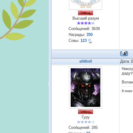
Высший разум
Сообщений:
3639
Награды:
350
Совы:
123
slltllnll
Дата: 
Никог
дадут
Волан
В мире 
Гуру
Сообщений:
285