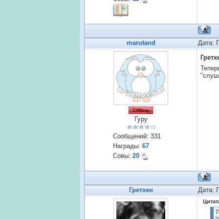
marutand
Дата: 
Гретх
Тепер
"слуш
Гуру
Сообщений:
331
Награды:
67
Совы:
20
Гретхен
Дата: 
Цитат
Т