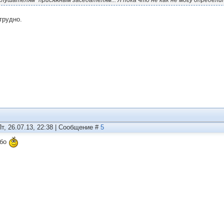
слушателям" присяжным заседателям... Я пока что не как не могу определит
трудно.
Пт, 26.07.13, 22:38 | Сообщение #
5
ибо