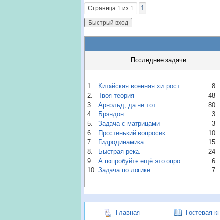
1
Страница
1
из
1
Последние задачи
1.
Китайская военная хитрост...
8
2.
Твоя теория
48
3.
Арнольд, да не тот
80
4.
Брэндон.
3
5.
Задача с матрицами
3
6.
Простенький вопросик
10
7.
Гидродинамика
15
8.
Быстрая река.
24
9.
А попробуйте ещё это опро...
6
10.
Задача по логике
7
Главная
Гостевая к