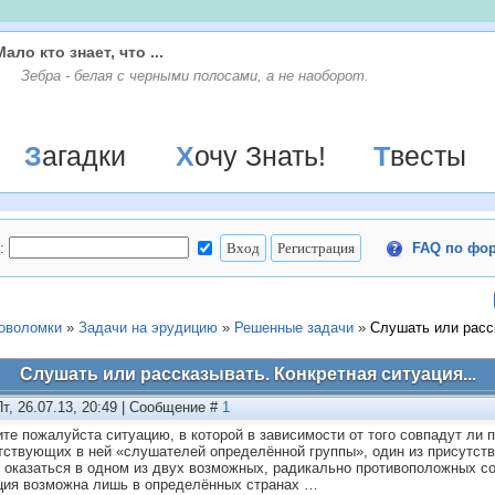
Мало кто знает, что ...
Зебра - белая с черными полосами, а не наоборот.
Загадки
Хочу Знать!
Твесты
:
FAQ по фо
ловоломки
»
Задачи на эрудицию
»
Решенные задачи
»
Слушать или расс
Слушать или рассказывать. Конкретная ситуация...
Пт, 26.07.13, 20:49 | Сообщение #
1
те пожалуйста ситуацию, в которой в зависимости от того совпадут ли п
тствующих в ней «слушателей определённой группы», один из присутст
 оказаться в одном из двух возможных, радикально противоположных со
ция возможна лишь в определённых странах …