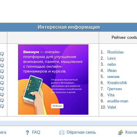
Интересная информация
Рейтинг сооб
1.
Rostislav
2.
Lexx
3.
nebo
4.
Иван
5.
никник
6.
Kreativshik
7.
Гретхен
8.
Vita
9.
erudite-man
10.
Valet
нига
FAQ
Обратная связь
Колле