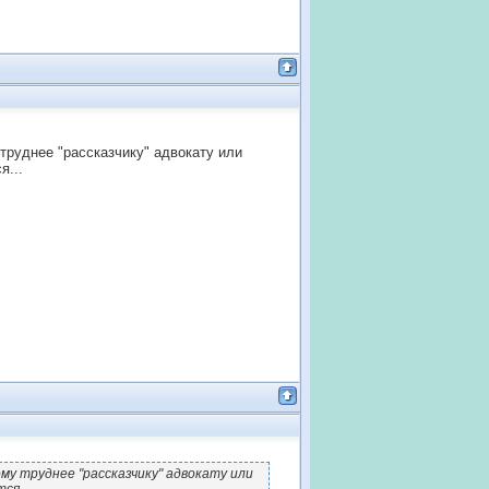
 труднее "рассказчику" адвокату или
я...
му труднее "рассказчику" адвокату или