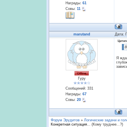
Награды:
61
Совы:
11
marutand
Дата: 
Цитат
В
Я жда
глубо
завис
Гуру
Сообщений:
331
Награды:
67
Совы:
20
Форум Эрудитов
»
Логические задачи и го
Конкретная ситуация...
(Кому труднее...?)