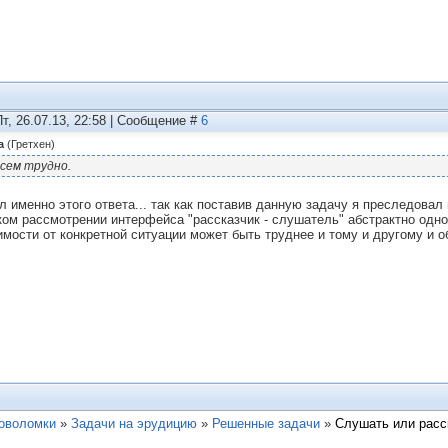
Пт, 26.07.13, 22:58 | Сообщение #
6
а
(
Гретхен
)
сем трудно.
л именно этого ответа... так как поставив данную задачу я преследовал
ком рассмотрении интерфейса "рассказчик - слушатель" абстрактно одно
имости от конкретной ситуации может быть труднее и тому и другому и о
ловоломки
»
Задачи на эрудицию
»
Решенные задачи
»
Слушать или расс