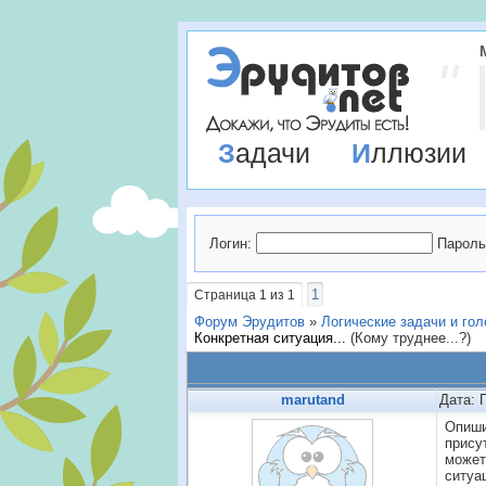
Задачи
Иллюзии
Логин:
Пароль
1
Страница
1
из
1
Форум Эрудитов
»
Логические задачи и го
Конкретная ситуация...
(Кому труднее...?)
marutand
Дата: 
Опиши
прису
может
ситуа