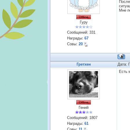
После
ситуа
Мне п
Гуру
Сообщений:
331
Награды:
67
Совы:
20
Гретхен
Дата: 
Есть 
Гений
Сообщений:
1807
Награды:
61
Совы:
11