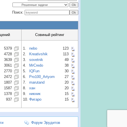
Поиск:
щений
Совиный рейтинг
5379
1.
nebo
123
4728
2.
Kreativshik
113
3639
3.
sovetnik
49
3061
4.
MrCredo
38
2770
5.
IQFun
30
2472
6.
Pro100_Artyom
27
1807
7.
marutand
20
1587
8.
хан
20
1378
9.
никник
15
937
10.
Фигаро
15
ги
Форум Эрудитов