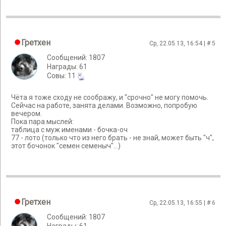
Гретхен
Ср, 22.05.13, 16:54 | #
5
Сообщений: 1807
Награды: 61
Cовы: 11
Чёта я тоже сходу не соображу, и "срочно" не могу помочь.
Сейчас на работе, занята делами. Возможно, попробую
вечером.
Пока пара мыслей:
таблица с муж именами - бочка-оч
77 - лото (только что из него брать - не знай, может быть "ч",
этот бочонок "семен семеныч"...)
Гретхен
Ср, 22.05.13, 16:55 | #
6
Сообщений: 1807