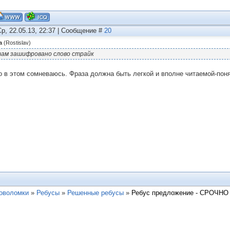
Ср, 22.05.13, 22:37 | Сообщение #
20
а
(
Rostislav
)
ам зашифровано слово страйк
о в этом сомневаюсь. Фраза должна быть легкой и вполне читаемой-поня
ловоломки
»
Ребусы
»
Решенные ребусы
»
Ребус предложение - СРОЧНО 