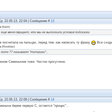
Ср, 22.05.13, 22:04 | Сообщение #
13
а
(
Kash
)
 еще меня смущает, что мы не выполнили условия подсказки
е посчитала на пальцах, перед тем, как написать ту фразу
Все сходи
а
(
Rostislav
)
 лото 77 называют "топорики"...
еном Семенычем тоже. Честно прогуглено.
Ср, 22.05.13, 22:09 | Сообщение #
14
меныча берем первую С, остается "процес"...