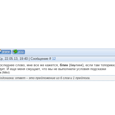
Ср, 22.05.13, 19:40 | Сообщение #
12
оследнее слово, мне все же кажется,
блин
(б
оу
лин
г
), если там топорик
дит. И еще меня смущает, что мы не выполнили условия подсказки
а
(
fitilist
)
одсказка: ответ – это предложение из 6 слов и 1 предлога.