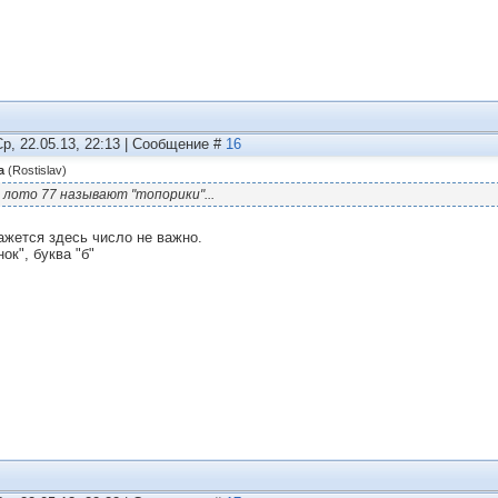
Ср, 22.05.13, 22:13 | Сообщение #
16
а
(
Rostislav
)
 лото 77 называют "топорики"...
ажется здесь число не важно.
ок", буква "б"