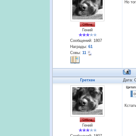
Но то
Гений
Сообщений:
1807
Награды:
61
Совы:
11
Гретхен
Дата: 
Цитат
о
Кстат
Гений
Сообщений:
1807