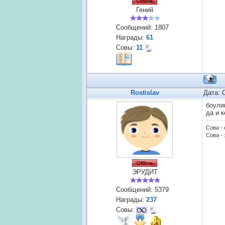
Гений
Сообщений:
1807
Награды:
61
Совы:
11
Rostislav
Дата: 
боули
да и к
Сова -
Сова - 
ЭРУДИТ
Сообщений:
5379
Награды:
237
Совы: