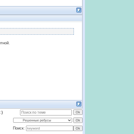
тной.
:)
Поиск: