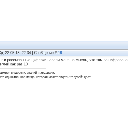
Ср, 22.05.13, 22:34 | Сообщение #
19
нг и рассыпанные циферки навели меня на мысль, что там зашифрован
еглей как раз 10
 символ мудрости, знаний и эрудиции.
это единственная птица, которая может видеть "голубой" цвет.