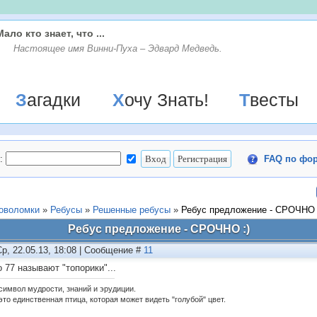
Мало кто знает, что ...
Настоящее имя Винни-Пуха – Эдвард Медведь.
Загадки
Хочу Знать!
Твесты
:
FAQ по фо
ловоломки
»
Ребусы
»
Решенные ребусы
»
Ребус предложение - СРОЧНО 
Ребус предложение - СРОЧНО :)
Ср, 22.05.13, 18:08 | Сообщение #
11
 77 называют "топорики"...
 символ мудрости, знаний и эрудиции.
это единственная птица, которая может видеть "голубой" цвет.