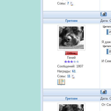
Совы:
7
Гретхен
Дата: 
Цитат
И
Я даж
Цитат
В
Гений
И Сем
Сообщений:
1807
Награды:
61
Совы:
11
Гретхен
Дата: 
От Се