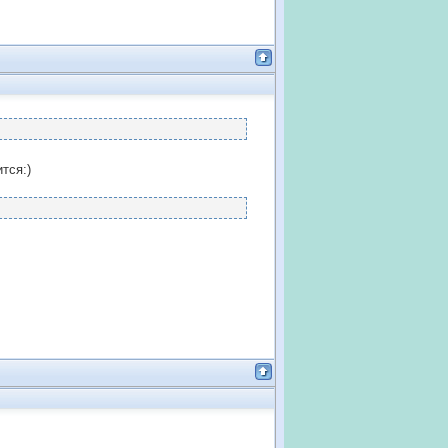
тся:)