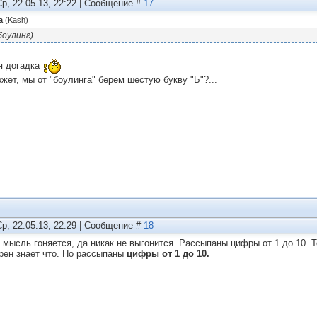
Ср, 22.05.13, 22:22 | Сообщение #
17
а
(
Kash
)
боулинг)
я догадка
ожет, мы от "боулинга" берем шестую букву "Б"?...
Ср, 22.05.13, 22:29 | Сообщение #
18
 мысль гоняется, да никак не выгонится. Рассыпаны цифры от 1 до 10. То
рен знает что. Но рассыпаны
цифры от 1 до 10.