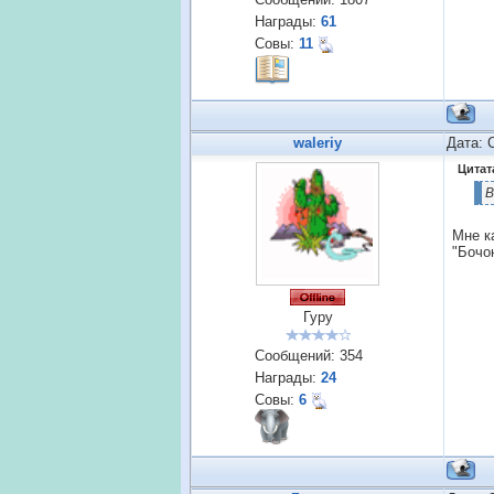
Награды:
61
Совы:
11
waleriy
Дата: 
Цитат
В
Мне к
"Бочон
Гуру
Сообщений:
354
Награды:
24
Совы:
6