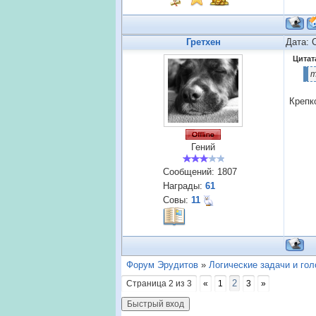
Гретхен
Дата: 
Цитат
т
Крепк
Гений
Сообщений:
1807
Награды:
61
Совы:
11
Форум Эрудитов
»
Логические задачи и го
2
Страница
2
из
3
«
1
3
»