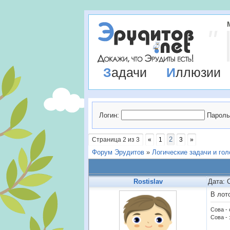
Задачи
Иллюзии
Логин:
Пароль
2
Страница
2
из
3
«
1
3
»
Форум Эрудитов
»
Логические задачи и го
Rostislav
Дата: 
В лото
Сова -
Сова - 