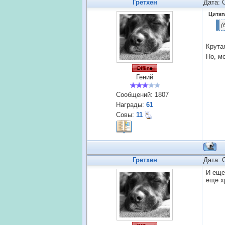
Гретхен
Дата: 
Цитат
(
Крута
Но, м
Гений
Сообщений:
1807
Награды:
61
Совы:
11
Гретхен
Дата: 
И еще
еще х