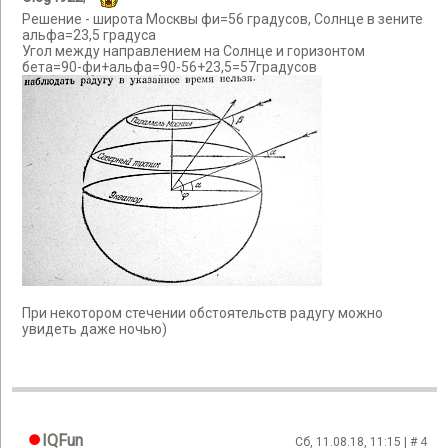
Решение - широта Москвы фи=56 градусов, Солнце в зените
альфа=23,5 градуса
Угол между направлением на Солнце и горизонтом
бета=90-фи+альфа=90-56+23,5=57градусов
При некотором стечении обстоятельств радугу можно
увидеть даже ночью)
IQFun
Сб, 11.08.18, 11:15 | #
4