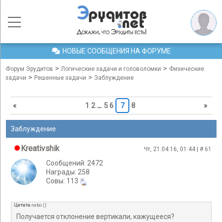
НОВЫЕ СООБЩЕНИЯ НА ФОРУМЕ
>
>
Форум Эрудитов
Логические задачи и головоломки
Физические
>
>
задачи
Решенные задачи
Заблуждение
«
1
2
…
5
6
7
8
»
Заблуждение
Kreativshik
Чт, 21.04.16, 01:44 | #
61
Сообщений: 2472
Награды: 258
Cовы: 113
Цитата
nebo
(
)
Получается отклонение вертикали, кажущееся?