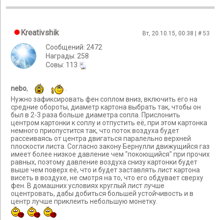
Kreativshik
Вт, 20.10.15, 00:38 | #
53
Сообщений: 2472
Награды: 258
Cовы: 113
nebo
,
.
Нужно зафиксировать фен соплом вниз, включить его на
средние обороты, диаметр картона выбрать так, чтобы он
был в 2-3 раза больше диаметра сопла. Прислонить
центром картонки к соплу и отпустить её, при этом картонка
немного приопустится так, что поток воздуха будет
рассеиваясь от центра двигаться паралельно верхней
плоскости листа. Согласно закону Бернулли движущийся газ
имеет более низкое давление чем "покоющийся" при прочих
равных, поэтому давление воздуха снизу картонки будет
выше чем поверх её, что и будет заставлять лист картона
висеть в воздухе, не смотря на то, что его обдувает сверху
фен. В домашних условиях круглый лист лучше
оцентровать, дабы добиться большей устойчивость и в
центр лучше приклеить небольшую монетку.