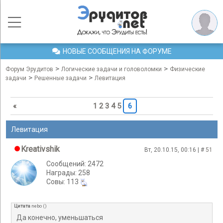
НОВЫЕ СООБЩЕНИЯ НА ФОРУМЕ
>
>
Форум Эрудитов
Логические задачи и головоломки
Физические
>
>
задачи
Решенные задачи
Левитация
«
1
2
3
4
5
6
Левитация
Kreativshik
Вт, 20.10.15, 00:16 | #
51
Сообщений: 2472
Награды: 258
Cовы: 113
Цитата
nebo
(
)
Да конечно, уменьшаться