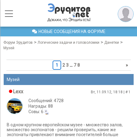
НОВЫЕ СООБЩЕНИЯ НА ФОРУМЕ
>
>
>
Форум Эрудитов
Логические задачи и головоломки
Данетки
Музей
1
2
3
…
7
8
»
Музей
Lexx
Вт, 11.09.12, 18:18 | #
1
Сообщений: 4728
Награды: 88
Cовы: 6
В одном крупном европейском музее - множество залов,
множество экспонатов - решили проверить, какие же
экспонаты привлекают внимание посетителей больше