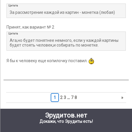
Цитата
За рассмотрение каждой из картин - монетка (любая)
Принят, как вариант № 2
Цитата
Ага,но будет понятнее немного, если у каждой картины
будет стоять человек,и собирать по монетке.
Я бы к человеку еще копилочку поставил.
1
2
3
…
7
8
»
Эрудитов.нет
Докажи, что Эрудиты есть!