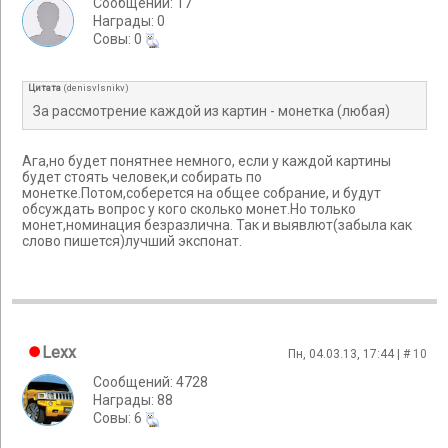
Сообщений: 17
Награды: 0
Cовы: 0
Цитата
(
denisvlsnikv
)
За рассмотрение каждой из картин - монетка (любая)
Ага,но будет понятнее немного, если у каждой картины
будет стоять человек,и собирать по
монетке.Потом,соберется на общее собрание, и будут
обсуждать вопрос у кого сколько монет.Но только
монет,номинация безразлична. Так и выявлют(забыла как
слово пишется)лучший экспонат.
Lexx
Пн, 04.03.13, 17:44 | #
10
Сообщений: 4728
Награды: 88
Cовы: 6