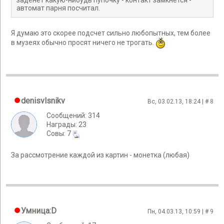
заденет какую-нибудь пупочку - контакт замкнется -
автомат парня посчитал.
Я думаю это скорее подсчет сильно любопытных, тем более
в музеях обычно просят ничего не трогать.
denisvlsnikv
Вс, 03.02.13, 18:24 | #
8
Сообщений: 314
Награды: 23
Cовы: 7
За рассмотрение каждой из картин - монетка (любая)
Умница:D
Пн, 04.03.13, 10:59 | #
9