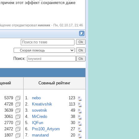
 причем этот эффект сохраняется даже
бщение отредактировал
никник
-
Пн, 02.10.17, 21:46
Поиск:
щений
Совиный рейтинг
5379
1.
nebo
123
4728
2.
Kreativshik
113
3639
3.
sovetnik
49
3061
4.
MrCredo
38
2770
5.
IQFun
30
2472
6.
Pro100_Artyom
27
1807
7.
marutand
20