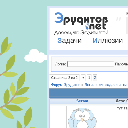
Задачи
Иллюзии
Логин:
Пароль
2
Страница
2
из
2
«
1
Форум Эрудитов
»
Логические задачи и го
Sezam
Дата: 
тут т