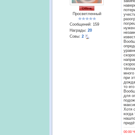
закип
навер
потер
Просветленный
учест
разог
погре
Сообщений:
159
нужен
Награды:
20
незам
Совы:
2
извес
Вообщ
опред
уравн
скоро
напра
скоро
тёпло
много
при э
дожда
то ег
Вообщ
для о
подож
макси
Хотя 
когда
нашло
придё
00:00 Ч