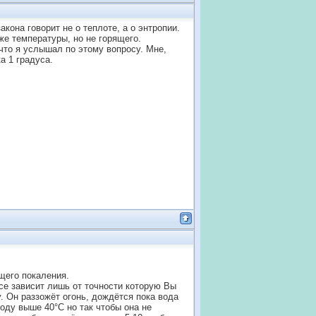
кона говорит не о теплоте, а о энтропии.
же температуры, но не горящего.
то я услышал по этому вопросу. Мне,
а 1 градуса.
щего покаления.
се зависит лишь от точности которую Вы
. Он раззожёт огонь, дождётся пока вода
воду выше 40°С но так чтобы она не