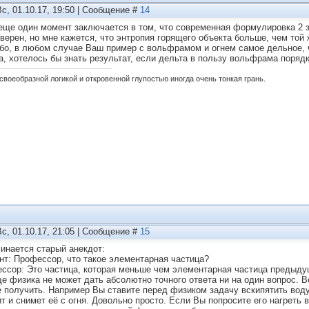
Вс, 01.10.17, 19:50 | Сообщение #
14
 еще один момент заключается в том, что современная формулировка 2 за
уверен, но мне кажется, что энтропия горящего объекта больше, чем той 
бо, в любом случае Ваш пример с вольфрамом и огнем самое дельное, ч
а, хотелось бы знать результат, если дельта в пользу вольфрама порядк
своеобразной логикой и откровенной глупостью иногда очень тонкая грань.
Вс, 01.10.17, 21:05 | Сообщение #
15
инается старый анекдот:
нт: Профессор, что такое элементарная частица?
ссор: Это частица, которая меньше чем элементарная частица предыду
е физика не может дать абсолютно точного ответа ни на один вопрос. В
е получить. Например Вы ставите перед физиком задачу вскипятить воду
ит и снимет её с огня. Довольно просто. Если Вы попросите его нагреть 