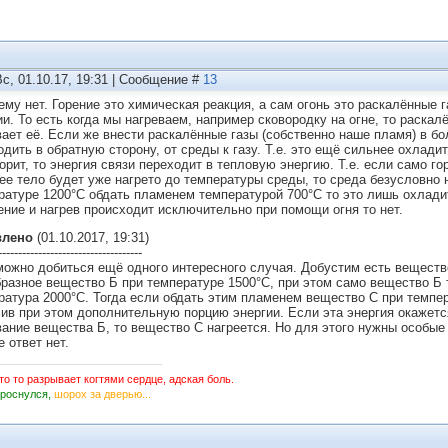
Вс, 01.10.17, 19:31 | Сообщение #
13
ему нет. Горение это химическая реакция, а сам огонь это раскалённые
ии. То есть когда мы нагреваем, например сковородку на огне, то раскал
вает её. Если же внести раскалённые газы (собственно наше пламя) в бо
одить в обратную сторону, от среды к газу. Т.е. это ещё сильнее охлади
горит, то энергия связи переходит в тепловую энергию. Т.е. если само г
ее тело будет уже нагрето до температуры среды, то среда безусловно 
ратуре 1200°С обдать пламенем температурой 700°С то это лишь охлад
ение и нагрев происходит исключительно при помощи огня то нет.
влено
(01.10.2017, 19:31)
------------------------------------
можно добиться ещё одного интересного случая. Добустим есть веществ
бразное вещество Б при температуре 1500°С, при этом само вещество Б т
ратура 2000°С. Тогда если обдать этим пламенем вещество С при темпе
ив при этом дополнительную порцию энергии. Если эта энергия окажетс
вание вещества Б, то вещество С нагреется. Но для этого нужны особые
 ответ нет.
то то разрывает когтями сердце, адская боль.
Проснулся,
шорох за дверью...