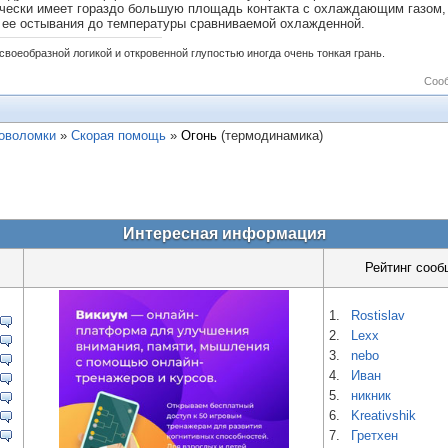
чески имеет гораздо большую площадь контакта с охлаждающим газом,
 ее остывания до температуры сравниваемой охлажденной.
своеобразной логикой и откровенной глупостью иногда очень тонкая грань.
Соо
ловоломки
»
Скорая помощь
»
Огонь
(термодинамика)
Интересная информация
Рейтинг сооб
1.
Rostislav
2.
Lexx
3.
nebo
4.
Иван
5.
никник
6.
Kreativshik
7.
Гретхен