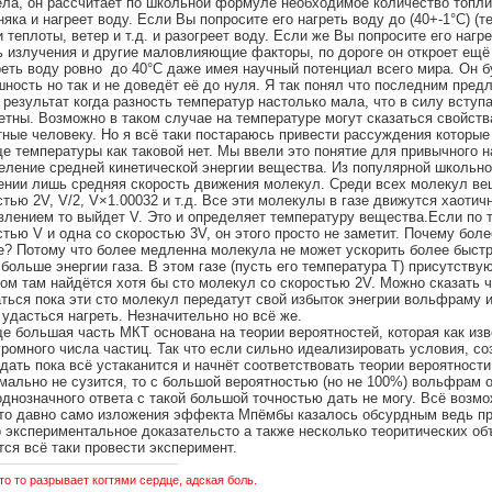
ела, он рассчитает по школьной формуле необходимое количество топли
няка и нагреет воду. Если Вы попросите его нагреть воду до (40+-1°С) (т
и теплоты, ветер и т.д. и разогреет воду. Если же Вы попросите его нагр
ь излучения и другие маловлияющие факторы, по дороге он откроет ещё с
реть воду ровно до 40°С даже имея научный потенциал всего мира. Он 
шность но так и не доведёт её до нуля. Я так понял что последним пред
 результат когда разность температур настолько мала, что в силу вступ
етны. Возможно в таком случае на температуре могут сказаться свойств
тные человеку. Но я всё таки постараюсь привести рассуждения которые 
е температуры как таковой нет. Мы ввели это понятие для привычного 
еление средней кинетической энергии вещества. Из популярной школьн
ении лишь средняя скорость движения молекул. Среди всех молекул вещ
стью 2V, V/2, V×1.00032 и т.д. Все эти молекулы в газе движутся хаотичн
влением то выйдет V. Это и определяет температуру вещества.Если по 
стью V и одна со скоростью 3V, он этого просто не заметит. Почему бол
е? Потому что более медленна молекула не может ускорить более быст
 больше энергии газа. В этом газе (пусть его температура Т) присутств
том там найдётся хотя бы сто молекул со скоростью 2V. Можно сказать 
ться пока эти сто молекул передатут свой избыток энегрии вольфраму и
о удасться нагреть. Незначительно но всё же.
е большая часть МКТ основана на теории вероятностей, которая как из
громного числа частиц. Так что если сильно идеализировать условия, со
дать пока всё устаканится и начнёт соответствовать теории вероятности
мально не сузится, то с большой вероятностью (но не 100%) вольфрам 
однозначного ответа с такой большой точностью дать не могу. Всё возм
 то давно само изложения эффекта Мпёмбы казалось обсурдным ведь пр
 экспериментальное доказательсто а также несколько теоритических объ
тся всё таки провести эксперимент.
то то разрывает когтями сердце, адская боль.