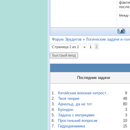
факти
после
Между 
Форум Эрудитов
»
Логические задачи и го
2
Страница
2
из
2
«
1
Последние задачи
1.
Китайская военная хитрост...
8
2.
Твоя теория
48
3.
Арнольд, да не тот
80
4.
Брэндон.
3
5.
Задача с матрицами
3
6.
Простенький вопросик
10
7.
Гидродинамика
15