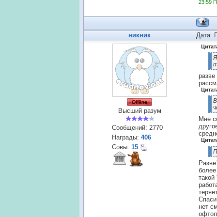
23:59 
никник
Дата: 
Цитат
Я
т
разве
рассм
Цитат
В
ч
Высший разум
Мне с
друго
Сообщений:
2770
средн
Награды:
406
Цитат
Совы:
15
П
Разве
более
такой
работ
теряе
Спаси
нет с
офтоп