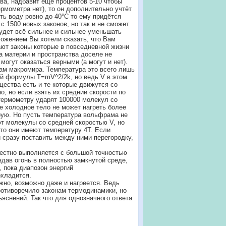
ва, надбавит ещё процентов 5-10 чтобы
ермометра нет), то он дополнительно учтёт
еть воду ровно до 40°С то ему придётся
 1500 новых законов, но так и не сможет
будет всё сильнее и сильнее уменьшать
ложением Вы хотели сказать, что Вам
ают законы которые в повседневной жизни
а материи и пространства доселе не
могут оказаться верными (а могут и нет).
нам макромира. Температура это всего лишь
ой формулы T=mV^2/2k, но ведь V в этом
ества есть и те которые движутся со
о, но если взять их среднии скорости по
термометру ударят 100000 молекул со
ее холодное тело не может нагреть более
рую. Но пусть температура вольфрама не
уют молекулы со средней скоростью V, но
что они имеют температуру 4T. Если
 сразу поставить между ними перегородку,
вестно выполняется с большой точностью
здав огонь в полностью замкнутой среде,
, пока диапозон энергий
охладится.
ожно, возможно даже и нагреется. Ведь
отиворечило законам термодинамики, но
яснений. Так что для однозначного ответа