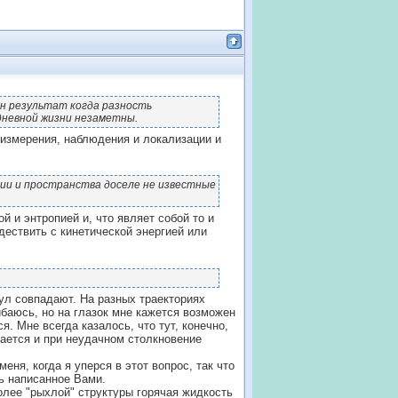
ен результат когда разность
дневной жизни незаметны.
 измерения, наблюдения и локализации и
ии и пространства доселе не известные
й и энтропией и, что являет собой то и
дествить с кинетической энергией или
ул совпадают. На разных траекториях
баюсь, но на глазок мне кажется возможен
. Мне всегда казалось, что тут, конечно,
вается и при неудачном столкновение
ня, когда я уперся в этот вопрос, так что
ь написанное Вами.
олее "рыхлой" структуры горячая жидкость