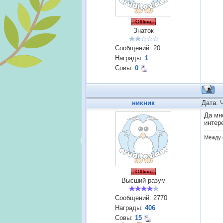
Знаток
Сообщений:
20
Награды:
1
Совы:
0
никник
Дата: 
Да мн
интер
Между 
Высший разум
Сообщений:
2770
Награды:
406
Совы:
15