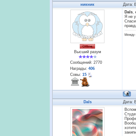
никник
Дата: 
Dals
,
Я не 
Спаси
правд
Между 
Высший разум
Сообщений:
2770
Награды:
406
Совы:
15
Dals
Дата: 
Вспом
Студе
Профе
Вообщ
хотит
закип