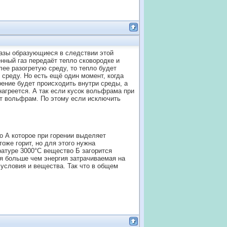
 газы образующиеся в следствии этой
ённый газ передаёт тепло сковородке и
лее разогретую среду, то тепло будет
т среду. Но есть ещё один момент, когда
орение будет происходить внутри среды, а
нагреется. А так если кусок вольфрама при
ит вольфрам. По этому если исключить
о А которое при горении выделяет
оже горит, но для этого нужна
ратуре 3000°С вещество Б загорится
я больше чем энергия затрачиваемая на
 условия и вещества. Так что в общем