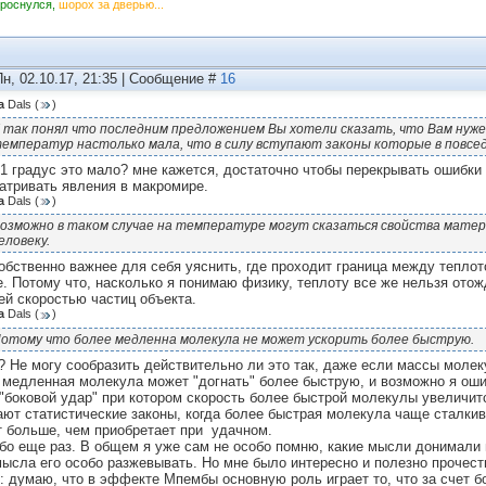
Проснулся,
шорох за дверью...
Пн, 02.10.17, 21:35 | Сообщение #
16
а
Dals
(
)
 так понял что последним предложением Вы хотели сказать, что Вам нуж
емператур настолько мала, что в силу вступают законы которые в повсе
 1 градус это мало? мне кажется, достаточно чтобы перекрывать ошибки
атривать явления в макромире.
а
Dals
(
)
озможно в таком случае на температуре могут сказаться свойства матер
еловеку.
обственно важнее для себя уяснить, где проходит граница между теплото
е. Потому
что, насколько я понимаю физику, теплоту все же нельзя отож
ей скоростью частиц объекта.
а
Dals
(
)
отому что более медленна молекула не может ускорить более быструю.
? Не могу сообразить действительно ли это так, даже если массы молек
 медленная молекула может "догнать" более быструю, и возможно я оши
 "боковой удар" при котором скорость более быстрой молекулы увеличится
ают статистические законы, когда более быстрая молекула чаще сталки
т больше, чем приобретает при удачном.
бо еще раз. В общем я уже сам не особо помню, какие мысли донимали ме
мысла его особо разжевывать. Но мне было интересно и полезно прочест
: думаю, что в эффекте Мпембы основную роль играет то, что за счет б