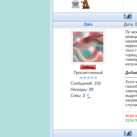
Dals
Дата: 
По мо
реакц
нагре
перех
тело 
горящ
темпе
излуч
Просветленный
Доба
---------
Хотя 
Сообщений:
159
газоо
Награды:
20
темпе
Совы:
2
выдел
нагре
случае
00:00 Ч
23:59 