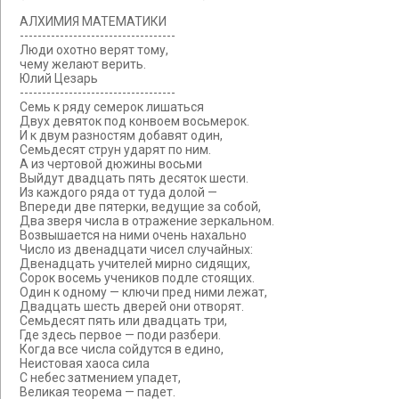
АЛХИМИЯ МАТЕМАТИКИ
-----------------------------------
Люди охотно верят тому,
чему желают верить.
Юлий Цезарь
-----------------------------------
Семь к ряду семерок лишаться
Двух девяток под конвоем восьмерок.
И к двум разностям добавят один,
Семьдесят струн ударят по ним.
А из чертовой дюжины восьми
Выйдут двадцать пять десяток шести.
Из каждого ряда от туда долой —
Впереди две пятерки, ведущие за собой,
Два зверя числа в отражение зеркальном.
Возвышается на ними очень нахально
Число из двенадцати чисел случайных:
Двенадцать учителей мирно сидящих,
Сорок восемь учеников подле стоящих.
Один к одному — ключи пред ними лежат,
Двадцать шесть дверей они отворят.
Семьдесят пять или двадцать три,
Где здесь первое — поди разбери.
Когда все числа сойдутся в едино,
Неистовая хаоса сила
С небес затмением упадет,
Великая теорема — падет.