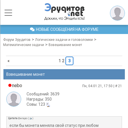
НОВЫЕ СООБЩЕНИЯ НА ФОРУМЕ
>
>
Форум Эрудитов
Логические задачи и головоломки
>
Математические задачи
Взвешивание монет
«
1
2
3
Взвешивание монет
nebo
Пн, 04.01.21, 17:50 | #
21
Сообщений: 3639
Награды: 350
Cовы: 123
Цитата
Фигаро
(
)
если бы монета меняла свой статус при любом