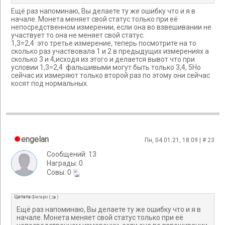
Ещё раз напоминаю, Вы делаете ту же ошибку что и я в
начале. Монета меняет свой статус только при её
непосредственном измерении, если она во взвешивании не
участвует то она не меняет свой статус.
1,3=2,4 это третье измерение, теперь посмотрите на то
сколько раз участвовала 1 и 2 в предыдущих измерениях а
сколько 3 и 4,исходя из этого и делается вывот что при
условии 1,3=2,4 фальшивыми могут быть только 3,4, 5Но
сейчас их измеряют только второй раз по этому они сейчас
косят под нормальных.
engelan
Пн, 04.01.21, 18:09 | #
23
Сообщений: 13
Награды: 0
Cовы: 0
Цитата
Фигаро
(
)
Ещё раз напоминаю, Вы делаете ту же ошибку что и я в
начале. Монета меняет свой статус только при её