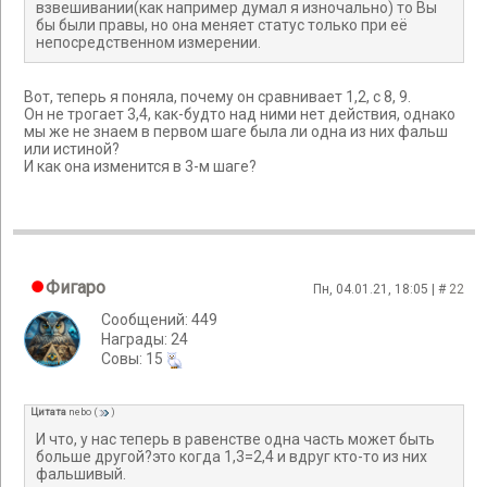
взвешивании(как например думал я изночально) то Вы
бы были правы, но она меняет статус только при её
непосредственном измерении.
Вот, теперь я поняла, почему он сравнивает 1,2, с 8, 9.
Он не трогает 3,4, как-будто над ними нет действия, однако
мы же не знаем в первом шаге была ли одна из них фальш
или истиной?
И как она изменится в 3-м шаге?
Фигаро
Пн, 04.01.21, 18:05 | #
22
Сообщений: 449
Награды: 24
Cовы: 15
Цитата
nebo
(
)
И что, у нас теперь в равенстве одна часть может быть
больше другой?это когда 1,3=2,4 и вдруг кто-то из них
фальшивый.