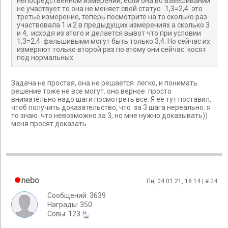
непосредственном измерении, если она во взвешивании
не участвует то она не меняет свой статус. 1,3=2,4 это
третье измерение, теперь посмотрите на то сколько раз
участвовала 1 и 2 в предыдущих измерениях а сколько 3
и 4, исходя из этого и делается вывот что при условии
1,3=2,4 фальшивыми могут быть только 3,4. Но сейчас их
измеряют только второй раз по этому они сейчас косят
под нормальных.
Задача не простая, она не решается легко, и понимать
решение тоже не все могут. оно верное. просто
внимательно надо шаги посмотреть все. Я ее тут поставил,
чтоб получить доказательство, что за 3 шага нереально. я
то знаю. что невозможно за 3, но мне нужно доказывать))
меня просят доказать
nebo
Пн, 04.01.21, 18:14 | #
24
Сообщений: 3639
Награды: 350
Cовы: 123