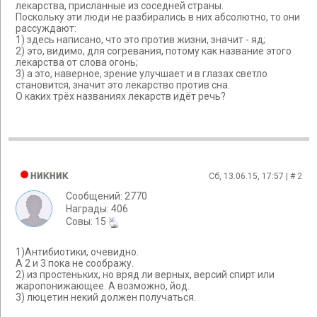
лекарства, присланные из соседней страны.
Поскольку эти люди не разбирались в них абсолютно, то они
рассуждают:
1) здесь написано, что это против жизни, значит - яд;
2) это, видимо, для согревания, потому как название этого
лекарства от слова огонь;
3) а это, наверное, зрение улучшает и в глазах светло
становится, значит это лекарство против сна.
О каких трёх названиях лекарств идёт речь?
никник
Сб, 13.06.15, 17:57 | #
2
Сообщений: 2770
Награды: 406
Cовы: 15
1)Антибиотики, очевидно.
А 2 и 3 пока не соображу.
2) из простеньких, но вряд ли верных, версий спирт или
жаропонижающее. А возможно, йод.
3) люцетин некий должен получаться.