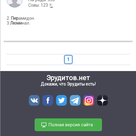
Cовы: 123
2.
Пир
амидон.
3.
Люми
нал.
1
Эрудитов.нет
Докажи, что Эрудиты есть!
Полная версия сайта