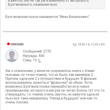
Кажется, оно не так уж и изменено от авторского,
Булгаковского, названия пьес.
Булгаковская пьеса называется "Иван Васильевич".
никник
Ср, 18.06.14, 12:02 | #
6
Сообщений: 2770
Награды: 406
Cовы: 15
Хм, к сожалению, у меня не сохранилось книги с этими
пьесами, но точно помню, что их было, как минимум 2.
Причем, одна или 2 о путешествие в будущее. В фильме
использовались сюжеты и "фразочки" из обеих. Хотя,
возможно, Булгаков позже переработал их в новое
произведение, которого я как раз не читал. Боюсь тут что-то
утверждать, т.к. помню очень смутно, но кажется одна из
пьес все-таки называлась "Назад в будущее" или как-то
очень похоже.