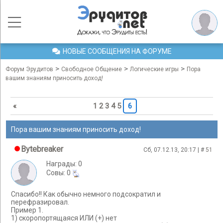
НОВЫЕ СООБЩЕНИЯ НА ФОРУМЕ
>
>
>
Форум Эрудитов
Свободное Общение
Логические игры
Пора
вашим знаниям приносить доход!
«
1
2
3
4
5
6
Пора вашим знаниям приносить доход!
Bytebreaker
Сб, 07.12.13, 20:17 | #
51
Награды: 0
Cовы: 0
Спасибо!! Как обычно немного подсократил и
перефразировал.
Пример 1.
1) скоропортящаяся ИЛИ (+) нет