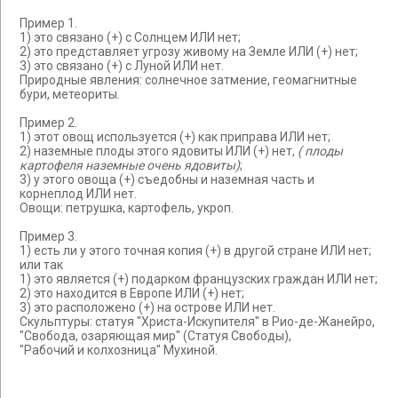
Пример 1.
1) это связано (+) с Солнцем ИЛИ нет;
2) это представляет угрозу живому на Земле ИЛИ (+) нет;
3) это связано (+) с Луной ИЛИ нет.
Природные явления: солнечное затмение, геомагнитные
бури, метеориты.
Пример 2.
1) этот овощ используется (+) как приправа ИЛИ нет;
2) наземные плоды этого ядовиты ИЛИ (+) нет,
( плоды
картофеля наземные очень ядовиты)
;
3) у этого овоща (+) съедобны и наземная часть и
корнеплод ИЛИ нет.
Овощи: петрушка, картофель, укроп.
Пример 3.
1) есть ли у этого точная копия (+) в другой стране ИЛИ нет;
или так
1) это является (+) подарком французских граждан ИЛИ нет;
2) это находится в Европе ИЛИ (+) нет;
3) это расположено (+) на острове ИЛИ нет.
Скульптуры: статуя "Христа-Искупителя" в Рио-де-Жанейро,
"Свобода, озаряющая мир" (Статуя Свободы),
"Рабочий и колхозница" Мухиной.