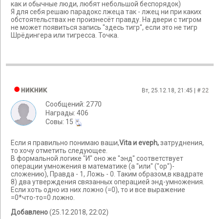
как и обычные люди, любят небольшой беспорядок)
Я для себя решаю парадокс лжеца так - лжец ни при каких
обстоятельствах не произнесёт правду. На двери с тигром
не может появиться запись "здесь тигр", если это не тигр
Шрёдингера или тигресса. Точка.
никник
Вт, 25.12.18, 21:45 | #
22
Сообщений: 2770
Награды: 406
Cовы: 15
Если я правильно понимаю ваши,
Vita и
eveph
,
затруднения,
то хочу отметить следующее.
В формальной логике "И" оно же "энд" соответствует
операции умножения в математике (а "или" ("ор")-
сложению), Правда - 1, Ложь - 0. Таким образом,в квадрате
8) два утверждения связанных операцией энд-умножения.
Если хоть одно из них ложно (=0), то и все выражение
=0*что-то=0 ложно.
Добавлено
(25.12.2018, 22:02)