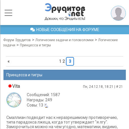
НОВЫЕ СООБЩЕНИЯ НА ФОРУМЕ
>
>
Форум Эрудитов
Логические задачи и головоломки
Логические
>
задачи
Принцесса и тигры
«
1
2
3
Принцесса и тигры
Vita
Пн, 24.12.18, 18:21 | #
21
Сообщений: 1587
Награды: 249
Cовы: 13
Смаллиан подводит нас к неразрешимому противоречию,
типа парадокса лжеца, когда тот утверждает "я лгу".
Заморочиться можно на чём угодно, математики, видимо,